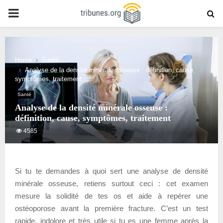
PRIMARY
MENU
Home
Santé
Analyse de la densité minérale osseuse : définition, cause,
symptômes, traitement
Santé
Analyse de la densité minérale osseuse :
définition, cause, symptômes, traitement
4585
Si tu te demandes à quoi sert une analyse de densité
minérale osseuse, retiens surtout ceci : cet examen
mesure la solidité de tes os et aide à repérer une
ostéoporose avant la première fracture. C’est un test
rapide, indolore et très utile si tu es une femme après la