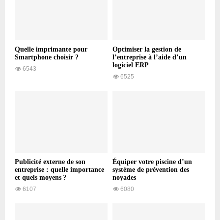
Quelle imprimante pour
Optimiser la gestion de
Smartphone choisir ?
l’entreprise à l’aide d’un
logiciel ERP
6543
6525
Publicité externe de son
Équiper votre piscine d’un
entreprise : quelle importance
système de prévention des
et quels moyens ?
noyades
6107
6080