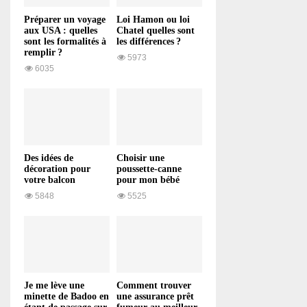
Préparer un voyage
Loi Hamon ou loi
aux USA : quelles
Chatel quelles sont
sont les formalités à
les différences ?
remplir ?
5973
6035
Des idées de
Choisir une
décoration pour
poussette-canne
votre balcon
pour mon bébé
5848
5525
Je me lève une
Comment trouver
minette de Badoo en
une assurance prêt