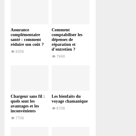
Assurance
Comment
complémentaire
comptabiliser les
santé : comment
dépenses de
réduire son coût ?
réparation et
d’entretien ?
8356
7948
Chargeur sans fil :
Les bienfaits du
quels sont les
voyage chamanique
avantages et les
6708
inconvénients
7706