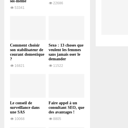
soi-même
22686
53341
Comment choisir
Sexo : 13 choses que
son stabilisateur de
veulent les femmes
courant domestique
sans jamais oser le
?
demander
16821
11522
Le conseil de
Faire appel à un
surveillance dans
consultant SEO, que
une SAS
des avantages !
10068
8805