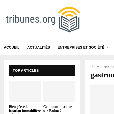
ACCUEIL
ACTUALITÉS
ENTREPRISES ET SOCIÉTÉ
Home
gastro
TOP ARTICLES
gastro
Bien gérer la
Comment discuter
location immobilière
sur Badoo ?