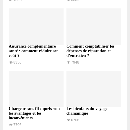
10068
8805
Assurance complémentaire
Comment comptabiliser les
santé : comment réduire son
dépenses de réparation et
coût ?
d’entretien ?
8356
7948
Chargeur sans fil : quels sont
Les bienfaits du voyage
les avantages et les
chamanique
inconvénients
6708
7706