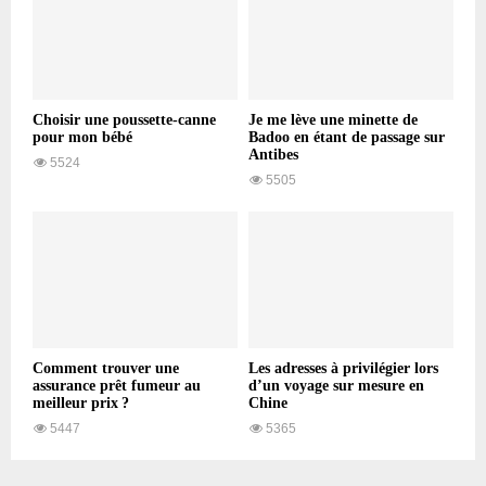
Choisir une poussette-canne
Je me lève une minette de
pour mon bébé
Badoo en étant de passage sur
Antibes
5524
5505
Comment trouver une
Les adresses à privilégier lors
assurance prêt fumeur au
d’un voyage sur mesure en
meilleur prix ?
Chine
5447
5365