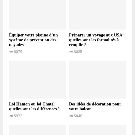
Équiper votre piscine d’un
Préparer un voyage aux USA :
système de prévention des
quelles sont les formalités à
noyades
remplir ?
6079
6035
Loi Hamon ou loi Chatel
Des idées de décoration pour
quelles sont les différences ?
votre balcon
5973
5848