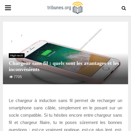
PRIMARY
MENU
Home
High-tech
Chargeur sans fil : quels sont les avantages et les
inconvénients
High-tech
Chargeur sans fil : quels sont les avantages et les
inconvénients
7705
Le chargeur à induction sans fil permet de recharger un
smartphone sans câble, simplement en le posant sur un
socle compatible. Si tu hésites encore entre chargeur sans
fil et chargeur filaire, tu te poses sûrement les bonnes
questions : est-ce vraiment pratique, est-ce plus lent, est-