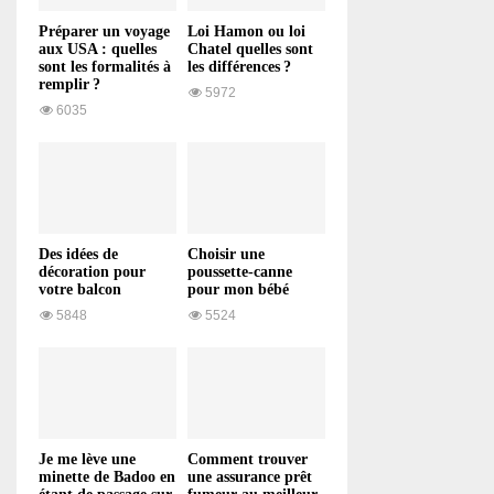
Préparer un voyage
Loi Hamon ou loi
aux USA : quelles
Chatel quelles sont
sont les formalités à
les différences ?
remplir ?
5972
6035
Des idées de
Choisir une
décoration pour
poussette-canne
votre balcon
pour mon bébé
5848
5524
Je me lève une
Comment trouver
minette de Badoo en
une assurance prêt