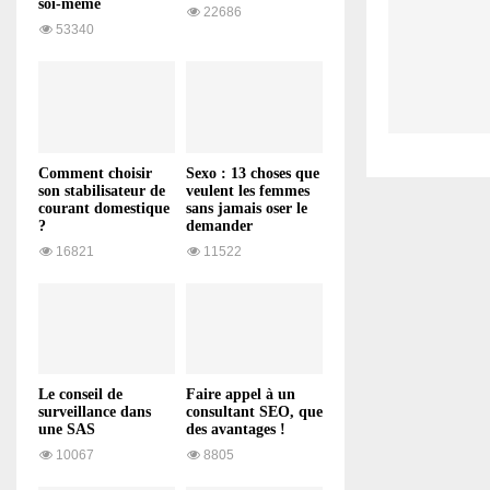
soi-même
22686
53340
Comment choisir
Sexo : 13 choses que
son stabilisateur de
veulent les femmes
courant domestique
sans jamais oser le
?
demander
16821
11522
Le conseil de
Faire appel à un
surveillance dans
consultant SEO, que
une SAS
des avantages !
10067
8805