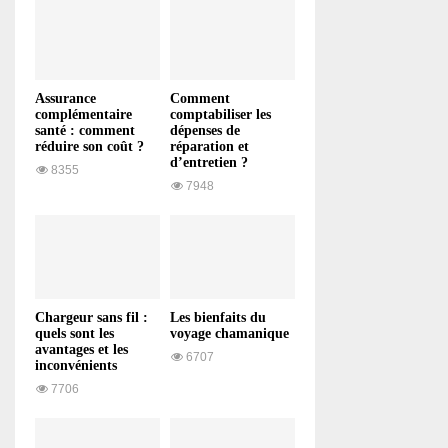
Assurance
Comment
complémentaire
comptabiliser les
santé : comment
dépenses de
réduire son coût ?
réparation et
d’entretien ?
8355
7948
Chargeur sans fil :
Les bienfaits du
quels sont les
voyage chamanique
avantages et les
6707
inconvénients
7706