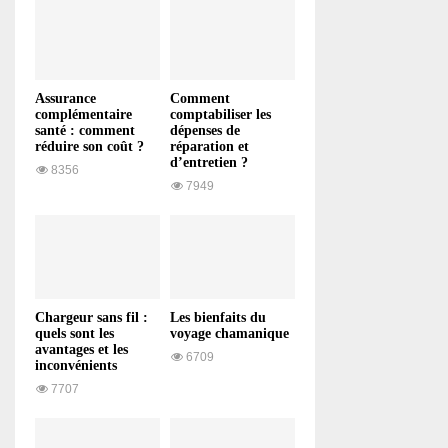
Assurance
Comment
complémentaire
comptabiliser les
santé : comment
dépenses de
réduire son coût ?
réparation et
d’entretien ?
8356
7949
Chargeur sans fil :
Les bienfaits du
quels sont les
voyage chamanique
avantages et les
6709
inconvénients
7707