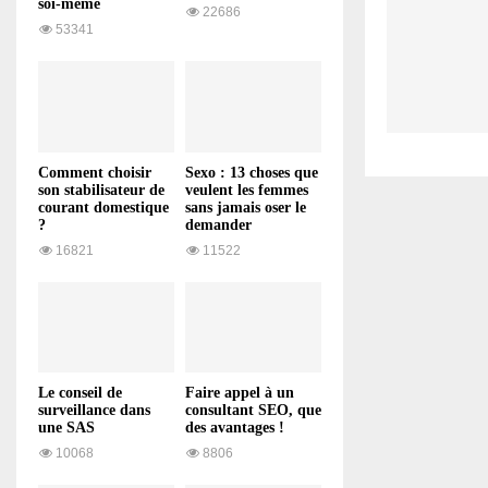
soi-même
22686
53341
Comment choisir
Sexo : 13 choses que
son stabilisateur de
veulent les femmes
courant domestique
sans jamais oser le
?
demander
16821
11522
Le conseil de
Faire appel à un
surveillance dans
consultant SEO, que
une SAS
des avantages !
10068
8806