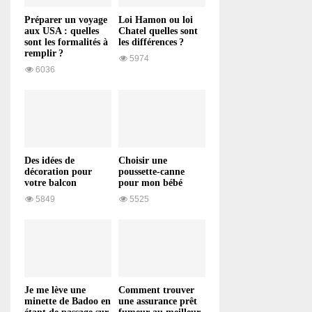
Préparer un voyage
Loi Hamon ou loi
aux USA : quelles
Chatel quelles sont
sont les formalités à
les différences ?
remplir ?
5974
6036
Des idées de
Choisir une
décoration pour
poussette-canne
votre balcon
pour mon bébé
5849
5525
Je me lève une
Comment trouver
minette de Badoo en
une assurance prêt