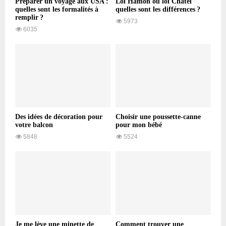
Préparer un voyage aux USA :
Loi Hamon ou loi Chatel
quelles sont les formalités à
quelles sont les différences ?
remplir ?
5973
6035
Des idées de décoration pour
Choisir une poussette-canne
votre balcon
pour mon bébé
5848
5524
Je me lève une minette de
Comment trouver une