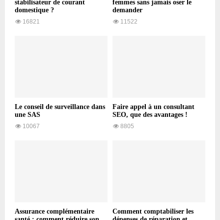
stabilisateur de courant
femmes sans jamais oser le
domestique ?
demander
16821
11522
Le conseil de surveillance dans
Faire appel à un consultant
une SAS
SEO, que des avantages !
10067
8805
Assurance complémentaire
Comment comptabiliser les
santé : comment réduire son
dépenses de réparation et