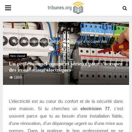
PRIMARY
MENU
Home
Non classé
Un professionnel équipé et sérieux pour s’occuper des
installations électriques
Non classé
Un professionnel équipé et sérieux pour s’occuper
des installations électriques
1885
L’électricité est au cœur du confort et de la sécurité dans
une maison. Si tu cherches un
electricien 77
, c’est
souvent parce que tu as besoin d’une installation fiable,
d’une rénovation, d’un dépannage urgent ou d’une mise aux
normes. Dans la pratique, le bon professionnel ne se