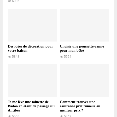
6035
Des idées de décoration pour
Choisir une poussette-canne
votre balcon
pour mon bébé
5848
5524
Je me lève une minette de
Comment trouver une
Badoo en étant de passage sur
assurance prêt fumeur au
Antibes
meilleur prix ?
5505
5447