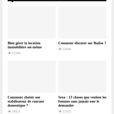
Bien gérer la location
Comment discuter sur Badoo ?
immobilière soi-même
22686
53340
Comment choisir son
Sexo : 13 choses que veulent les
stabilisateur de courant
femmes sans jamais oser le
domestique ?
demander
16821
11522