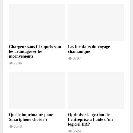
Chargeur sans fil : quels sont
Les bienfaits du voyage
les avantages et les
chamanique
inconvénients
6707
7706
Quelle imprimante pour
Optimiser la gestion de
Smartphone choisir ?
l’entreprise à l’aide d’un
logiciel ERP
6543
6524