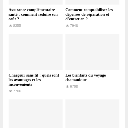
Assurance complémentaire
Comment comptabiliser les
santé : comment réduire son
dépenses de réparation et
coût ?
d’entretien ?
8355
7948
Chargeur sans fil : quels sont
Les bienfaits du voyage
les avantages et les
chamanique
inconvénients
6708
7706