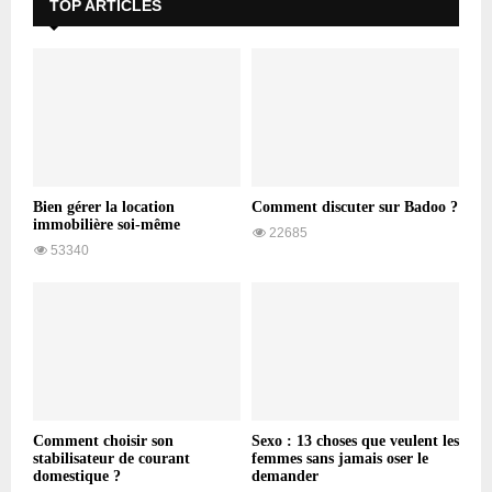
TOP ARTICLES
Bien gérer la location
Comment discuter sur Badoo ?
immobilière soi-même
22685
53340
Comment choisir son
Sexo : 13 choses que veulent les
stabilisateur de courant
femmes sans jamais oser le
domestique ?
demander