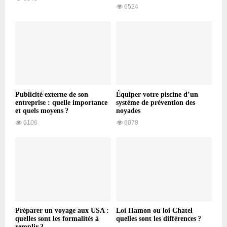
6524
Publicité externe de son
Équiper votre piscine d’un
entreprise : quelle importance
système de prévention des
et quels moyens ?
noyades
6106
6078
Préparer un voyage aux USA :
Loi Hamon ou loi Chatel
quelles sont les formalités à
quelles sont les différences ?
remplir ?