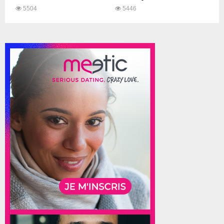
5504
5446