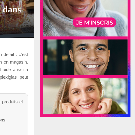
s dans
 détail : c’est
ion en magasin.
t aide aussi à
lexiglas peut
.
s produits et
ons.