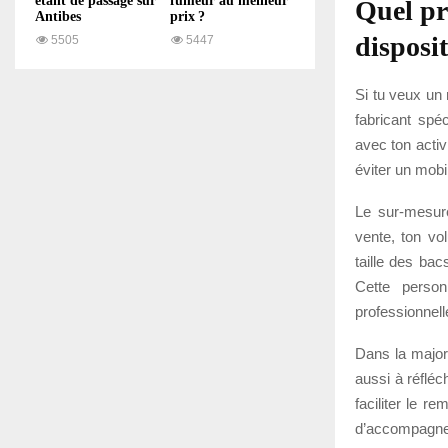
étant de passage sur
fumeur au meilleur
Quel pr
Antibes
prix ?
disposit
5505
5447
Si tu veux un 
fabricant spé
avec ton activ
éviter un mobi
Le sur-mesure
vente, ton vo
taille des ba
Cette person
professionnell
Dans la majori
aussi à réflé
faciliter le 
d’accompagneme