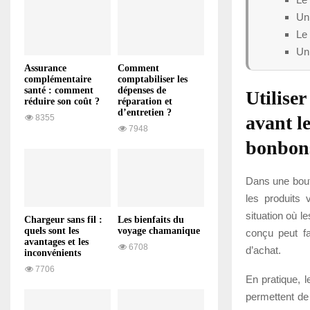
Un 
Le
Un 
Assurance
Comment
complémentaire
comptabiliser les
santé : comment
dépenses de
Utilise
réduire son coût ?
réparation et
d’entretien ?
avant l
8355
7948
bonbon
Dans une bouti
les produits 
situation où l
Chargeur sans fil :
Les bienfaits du
quels sont les
voyage chamanique
conçu peut fa
avantages et les
6708
d’achat.
inconvénients
7706
En pratique, l
permettent de