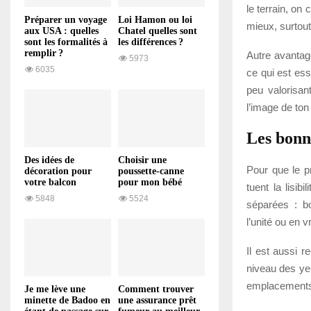
le terrain, on
Préparer un voyage
Loi Hamon ou loi
mieux, surtout
aux USA : quelles
Chatel quelles sont
sont les formalités à
les différences ?
remplir ?
Autre avantage
5973
6035
ce qui est ess
peu valorisan
l’image de ton
Les bonne
Des idées de
Choisir une
Pour que le pr
décoration pour
poussette-canne
votre balcon
pour mon bébé
tuent la lisib
5848
5524
séparées : bo
l’unité ou en v
Il est aussi 
niveau des yeu
emplacements 
Je me lève une
Comment trouver
minette de Badoo en
une assurance prêt