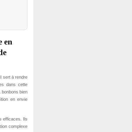
e en
de
l sert à rendre
 es dans cette
 à bonbons bien
ition en envie
 efficaces. Ils
ation complexe