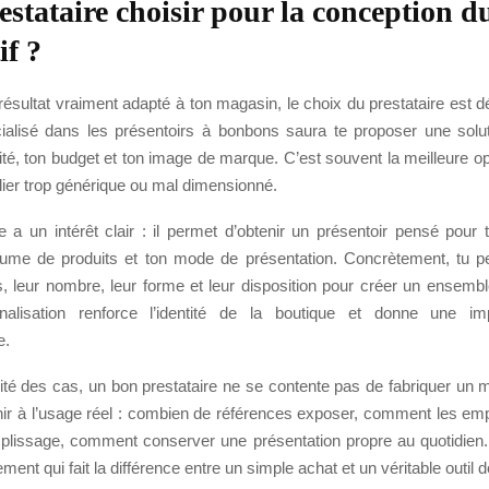
estataire choisir pour la conception d
if ?
résultat vraiment adapté à ton magasin, le choix du prestataire est 
cialisé dans les présentoirs à bonbons saura te proposer une solu
ité, ton budget et ton image de marque. C’est souvent la meilleure op
lier trop générique ou mal dimensionné.
 a un intérêt clair : il permet d’obtenir un présentoir pensé pour
lume de produits et ton mode de présentation. Concrètement, tu p
cs, leur nombre, leur forme et leur disposition pour créer un ensemb
nalisation renforce l’identité de la boutique et donne une im
e.
té des cas, un bon prestataire ne se contente pas de fabriquer un me
chir à l’usage réel : combien de références exposer, comment les em
remplissage, comment conserver une présentation propre au quotidien.
nt qui fait la différence entre un simple achat et un véritable outil d