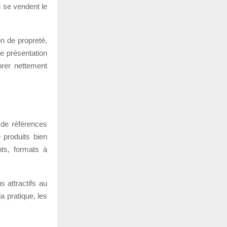
i se vendent le
on de propreté,
de présentation
orer nettement
p de références
e produits bien
nts, formats à
 attractifs au
a pratique, les