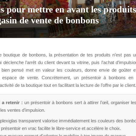
s pour mettre en avant les produit
asin de vente de bonbons
e boutique de bonbons, la présentation de tes produits n’est pas un
 déclenche l’arrêt du client devant ta vitrine, puis l’achat d’impuls
 bien pensé met en valeur les couleurs, donne envie de goûter e
on espace de vente. Concrètement, un présentoir à bonbons en p
activité de ta boutique tout en facilitant la lecture de l’offre par le client
 a retenir :
un présentoir à bonbons sert à attirer l’œil, organiser le
les ventes d’impulsion.
 plexiglas transparent valorise immédiatement les couleurs des bonb
présentoir en vrac facilite le libre-service et accélère le choix.
 sur-mesure permet d’adapter le mobilier à ton image de marque.