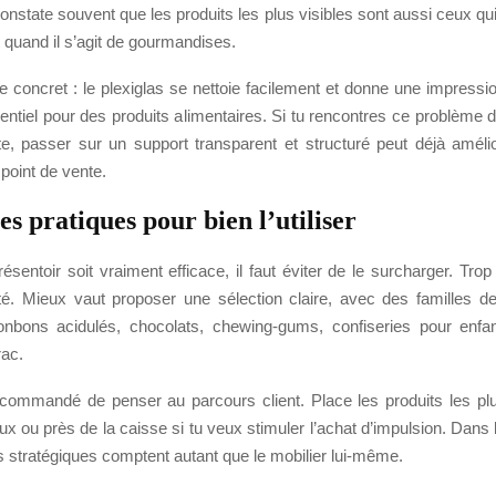
 constate souvent que les produits les plus visibles sont aussi ceux qu
 quand il s’agit de gourmandises.
 concret : le plexiglas se nettoie facilement et donne une impressi
entiel pour des produits alimentaires. Si tu rencontres ce problème 
te, passer sur un support transparent et structuré peut déjà améli
 point de vente.
s pratiques pour bien l’utiliser
ésentoir soit vraiment efficace, il faut éviter de le surcharger. Tro
ilité. Mieux vaut proposer une sélection claire, avec des familles d
nbons acidulés, chocolats, chewing-gums, confiseries pour enfa
rac.
recommandé de penser au parcours client. Place les produits les plus
x ou près de la caisse si tu veux stimuler l’achat d’impulsion. Dans l
stratégiques comptent autant que le mobilier lui-même.