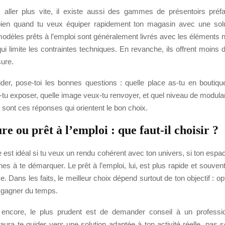
s aller plus vite, il existe aussi des gammes de présentoirs préfa
bien quand tu veux équiper rapidement ton magasin avec une solu
 modèles prêts à l’emploi sont généralement livrés avec les éléments
i limite les contraintes techniques. En revanche, ils offrent moins d
sure.
der, pose-toi les bonnes questions : quelle place as-tu en boutiq
u exposer, quelle image veux-tu renvoyer, et quel niveau de modularit
 sont ces réponses qui orientent le bon choix.
e ou prêt à l’emploi : que faut-il choisir ?
est idéal si tu veux un rendu cohérent avec ton univers, si ton espa
hes à te démarquer. Le prêt à l’emploi, lui, est plus rapide et souven
e. Dans les faits, le meilleur choix dépend surtout de ton objectif : op
 gagner du temps.
s encore, le plus prudent est de demander conseil à un professi
saura te guider vers une solution adaptée à ton activité réelle, pas