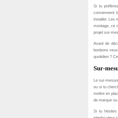
Si tu préfère
conviennent 
installer. Les
montage, ce qu
projet sur-me
Avant de déci
bonbons veux-t
quotidien ? Ce
Sur-mesur
Le sur-mesure 
ou si tu cherc
mettre en plac
de marque ou
Si tu hésite
interlocuteur 