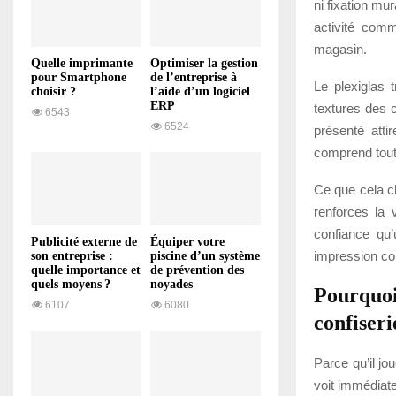
ni fixation mu
activité com
magasin.
Quelle imprimante
Optimiser la gestion
pour Smartphone
de l’entreprise à
Le plexiglas t
choisir ?
l’aide d’un logiciel
ERP
textures des c
6543
6524
présenté att
comprend tout 
Ce que cela ch
renforces la 
confiance qu
Publicité externe de
Équiper votre
impression co
son entreprise :
piscine d’un système
quelle importance et
de prévention des
quels moyens ?
noyades
Pourquoi 
6107
6080
confiseri
Parce qu’il joue
voit immédiate