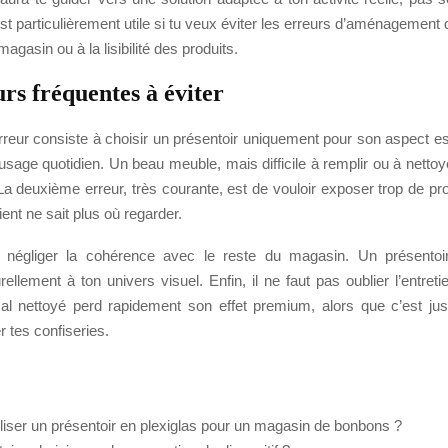
st particulièrement utile si tu veux éviter les erreurs d’aménagement q
magasin ou à la lisibilité des produits.
rs fréquentes à éviter
rreur consiste à choisir un présentoir uniquement pour son aspect es
sage quotidien. Un beau meuble, mais difficile à remplir ou à nettoye
La deuxième erreur, très courante, est de vouloir exposer trop de prod
lient ne sait plus où regarder.
 négliger la cohérence avec le reste du magasin. Un présentoir
urellement à ton univers visuel. Enfin, il ne faut pas oublier l’entret
al nettoyé perd rapidement son effet premium, alors que c’est ju
r tes confiseries.
iliser un présentoir en plexiglas pour un magasin de bonbons ?