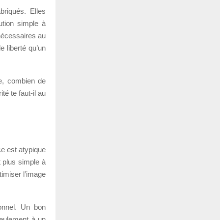
briqués. Elles
tion simple à
 nécessaires au
e liberté qu’un
ue, combien de
é te faut-il au
ce est atypique
t plus simple à
timiser l’image
onnel. Un bon
 seulement à un