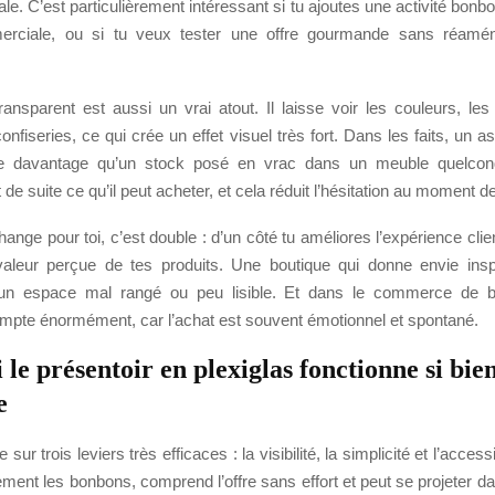
rale. C’est particulièrement intéressant si tu ajoutes une activité bonb
merciale, ou si tu veux tester une offre gourmande sans réamén
ransparent est aussi un vrai atout. Il laisse voir les couleurs, le
onfiseries, ce qui crée un effet visuel très fort. Dans les faits, un a
ire davantage qu’un stock posé en vrac dans un meuble quelconq
de suite ce qu’il peut acheter, et cela réduit l’hésitation au moment de
ange pour toi, c’est double : d’un côté tu améliores l’expérience client
valeur perçue de tes produits. Une boutique qui donne envie ins
’un espace mal rangé ou peu lisible. Et dans le commerce de b
mpte énormément, car l’achat est souvent émotionnel et spontané.
le présentoir en plexiglas fonctionne si bie
e
 sur trois leviers très efficaces : la visibilité, la simplicité et l’accessi
ment les bonbons, comprend l’offre sans effort et peut se projeter da