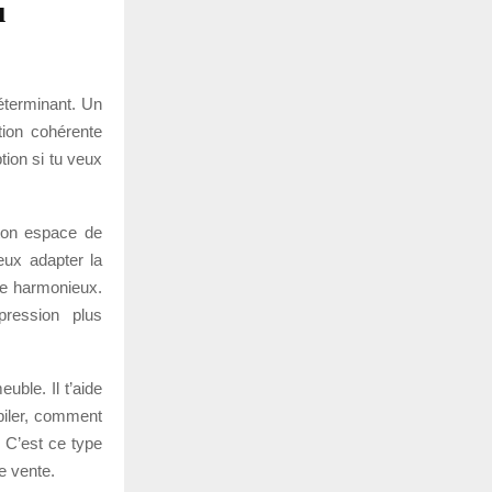
u
déterminant. Un
tion cohérente
tion si tu veux
 ton espace de
eux adapter la
le harmonieux.
pression plus
uble. Il t’aide
piler, comment
 C’est ce type
e vente.