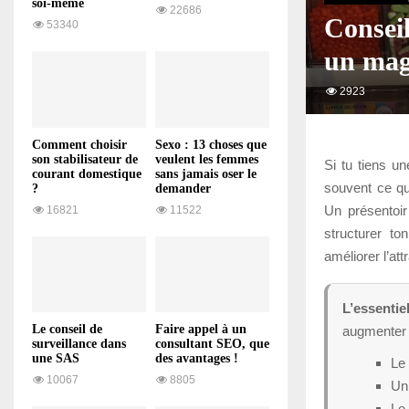
soi-même
22686
Conseil
53340
un mag
2923
Comment choisir
Sexo : 13 choses que
son stabilisateur de
veulent les femmes
Si tu tiens un
courant domestique
sans jamais oser le
souvent ce qui
?
demander
Un présentoir
16821
11522
structurer t
améliorer l’attr
L’essentiel
Le conseil de
Faire appel à un
augmenter 
surveillance dans
consultant SEO, que
une SAS
des avantages !
Le
10067
8805
Un 
Le