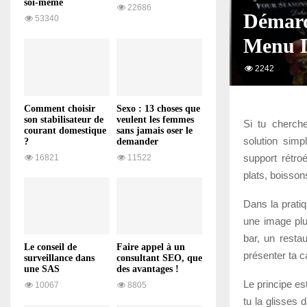
soi-même
22686
Démarq
53340
Menu 
2242
Comment choisir
Sexo : 13 choses que
son stabilisateur de
veulent les femmes
Si tu cherc
courant domestique
sans jamais oser le
solution simp
?
demander
support rétro
16821
11522
plats, boisson
Dans la pratiq
une image plu
bar, un resta
Le conseil de
Faire appel à un
présenter ta c
surveillance dans
consultant SEO, que
une SAS
des avantages !
Le principe es
10067
8805
tu la glisses