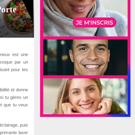
Porte
ineux est une
assique par un
isant pour tes
bilité et donne
si tu gères un
et que tu veux
éclairage, puis
primante laser