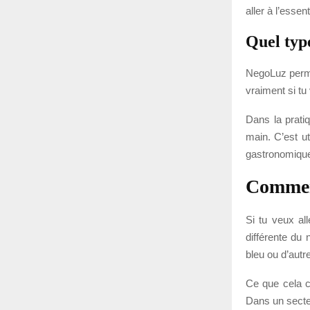
aller à l’essen
Quel typ
NegoLuz permet
vraiment si t
Dans la pratiq
main. C’est ut
gastronomique
Comment
Si tu veux al
différente du 
bleu ou d’autre
Ce que cela ch
Dans un secte