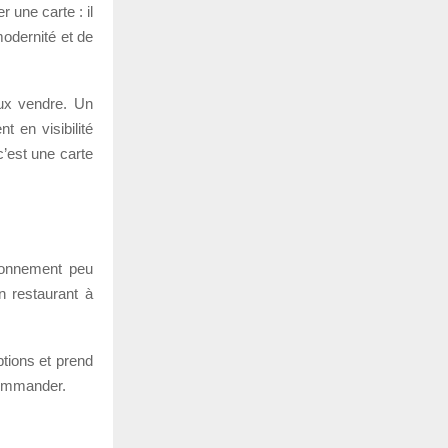
 une carte : il
modernité et de
eux vendre. Un
t en visibilité
c’est une carte
ironnement peu
n restaurant à
ptions et prend
 commander.