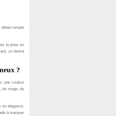
e détail compte
dès la prise en
ant, un bistrot
neux ?
ec une couleur
c, du rouge, du
re en élégance.
aide à marquer