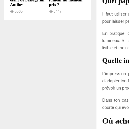
Quel papi
étant de passage sur
fumeur au meilleur
Antibes
prix ?
5505
5447
Il faut utilis
pour laisser p
En pratique, 
lumineux. Si t
lisible et moin
Quelle i
L’impression 
d’adapter ton 
prévoir un pr
Dans ton cas
courte qui évo
Où ache