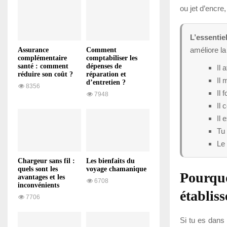
ou jet d’encre
L’essentiel
améliore la
Assurance
Comment
complémentaire
comptabiliser les
santé : comment
dépenses de
Il 
réduire son coût ?
réparation et
Il 
d’entretien ?
8356
Il 
7948
Il 
Il 
Tu 
Le 
Chargeur sans fil :
Les bienfaits du
quels sont les
voyage chamanique
Pourquo
avantages et les
6708
inconvénients
établis
7706
Si tu es dans 