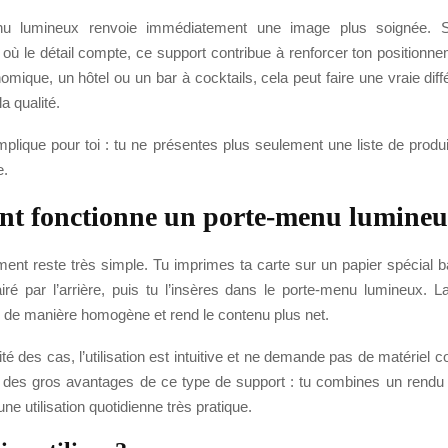
u lumineux renvoie immédiatement une image plus soignée. S
 où le détail compte, ce support contribue à renforcer ton positionn
nomique, un hôtel ou un bar à cocktails, cela peut faire une vraie dif
a qualité.
plique pour toi : tu ne présentes plus seulement une liste de produ
e.
t fonctionne un porte-menu lumineu
ment reste très simple. Tu imprimes ta carte sur un papier spécial b
airé par l’arrière, puis tu l’insères dans le porte-menu lumineux. 
e de manière homogène et rend le contenu plus net.
té des cas, l’utilisation est intuitive et ne demande pas de matériel 
n des gros avantages de ce type de support : tu combines un rendu 
 utilisation quotidienne très pratique.