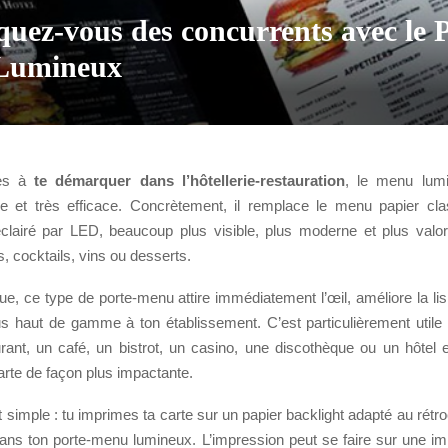
uez-vous des concurrents avec le 
Lumineux
hes à
te démarquer dans l’hôtellerie-restauration
, le menu lum
le et très efficace. Concrètement, il remplace le menu papier cl
éclairé par LED, beaucoup plus visible, plus moderne et plus valor
s, cocktails, vins ou desserts.
ue, ce type de porte-menu attire immédiatement l’œil, améliore la lisi
s haut de gamme à ton établissement. C’est particulièrement utile 
urant, un café, un bistrot, un casino, une discothèque ou un hôtel 
arte de façon plus impactante.
t simple : tu imprimes ta carte sur un papier backlight adapté au rétro
 dans ton porte-menu lumineux. L’impression peut se faire sur une im