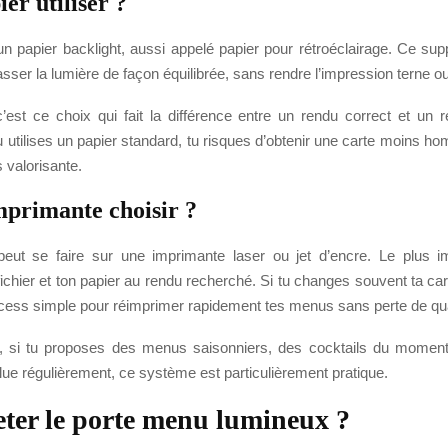
er utiliser ?
er un papier backlight, aussi appelé papier pour rétroéclairage. Ce su
asser la lumière de façon équilibrée, sans rendre l’impression terne o
c’est ce choix qui fait la différence entre un rendu correct et un 
u utilises un papier standard, tu risques d’obtenir une carte moins 
s valorisante.
mprimante choisir ?
peut se faire sur une imprimante laser ou jet d’encre. Le plus im
fichier et ton papier au rendu recherché. Si tu changes souvent ta ca
ocess simple pour réimprimer rapidement tes menus sans perte de qua
, si tu proposes des menus saisonniers, des cocktails du moment
lue régulièrement, ce système est particulièrement pratique.
ter le porte menu lumineux ?