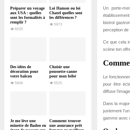
Un porte-men
Préparer un voyage
Loi Hamon ou loi
aux USA : quelles
Chatel quelles sont
établissement
sont les formalités à
les différences ?
bistrot gastro
remplir ?
5973
6035
perception de l
Ce que cela im
scène ton offr
Commen
Des idées de
Choisir une
décoration pour
poussette-canne
votre balcon
pour mon bébé
Le fonctionne
5848
5525
pour être écl
diffuse l’imag
Dans la majori
justement l’u
gamme avec une
Je me lève une
Comment trouver
minette de Badoo en
une assurance prêt