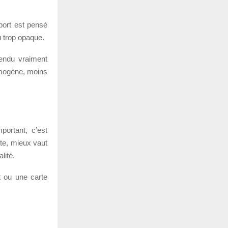
pport est pensé
u trop opaque.
rendu vraiment
homogène, moins
portant, c’est
rte, mieux vaut
lité.
 ou une carte