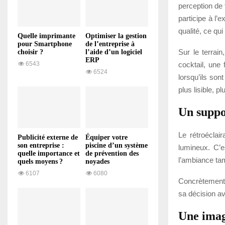
perception de 
participe à l’
qualité, ce qu
Quelle imprimante
Optimiser la gestion
pour Smartphone
de l’entreprise à
Sur le terrai
choisir ?
l’aide d’un logiciel
ERP
cocktail, une 
6543
6524
lorsqu’ils son
plus lisible, 
Un suppor
Le rétroéclai
Publicité externe de
Équiper votre
son entreprise :
piscine d’un système
lumineux. C’e
quelle importance et
de prévention des
l’ambiance tam
quels moyens ?
noyades
6107
6080
Concrètement, 
sa décision av
Une ima