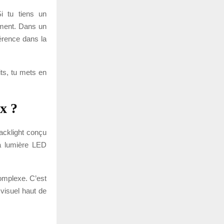
i tu tiens un
ement. Dans un
férence dans la
its, tu mets en
x ?
acklight conçu
La lumière LED
complexe. C’est
visuel haut de