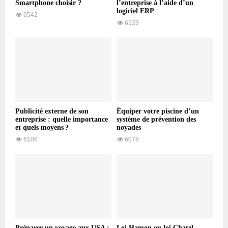
Smartphone choisir ?
l’entreprise à l’aide d’un
logiciel ERP
6542
6523
Publicité externe de son
Équiper votre piscine d’un
entreprise : quelle importance
système de prévention des
et quels moyens ?
noyades
6106
6078
Préparer un voyage aux USA :
Loi Hamon ou loi Chatel