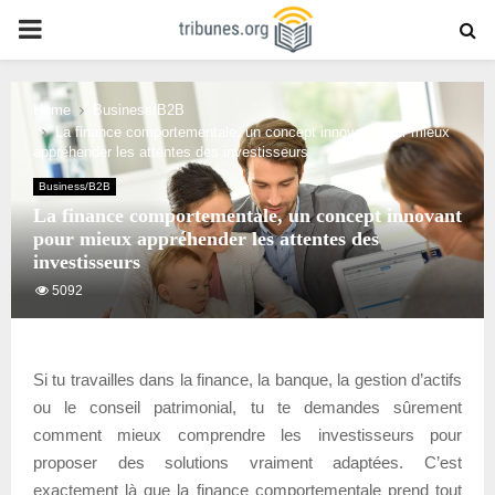
PRIMARY
MENU
Home
Business/B2B
La finance comportementale, un concept innovant pour mieux
appréhender les attentes des investisseurs
Business/B2B
La finance comportementale, un concept innovant
pour mieux appréhender les attentes des
investisseurs
5092
Si tu travailles dans la finance, la banque, la gestion d’actifs
ou le conseil patrimonial, tu te demandes sûrement
comment mieux comprendre les investisseurs pour
proposer des solutions vraiment adaptées. C’est
exactement là que la finance comportementale prend tout