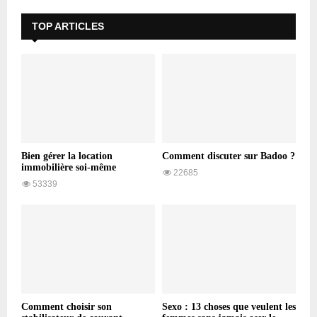
TOP ARTICLES
Bien gérer la location
Comment discuter sur Badoo ?
immobilière soi-même
22685
53339
Comment choisir son
Sexo : 13 choses que veulent les