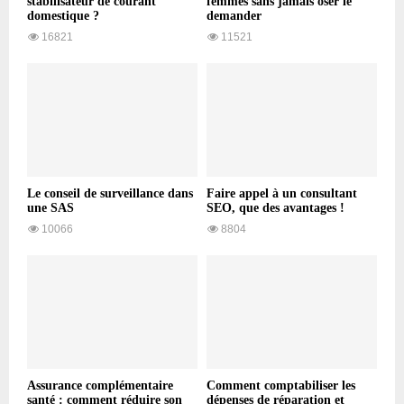
stabilisateur de courant
femmes sans jamais oser le
domestique ?
demander
16821
11521
Le conseil de surveillance dans
Faire appel à un consultant
une SAS
SEO, que des avantages !
10066
8804
Assurance complémentaire
Comment comptabiliser les
santé : comment réduire son
dépenses de réparation et