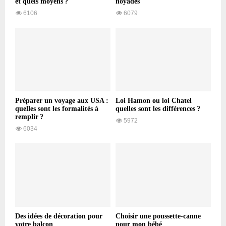
et quels moyens ?
noyades
6106
6079
Préparer un voyage aux USA :
Loi Hamon ou loi Chatel
quelles sont les formalités à
quelles sont les différences ?
remplir ?
5972
6034
Des idées de décoration pour
Choisir une poussette-canne
votre balcon
pour mon bébé