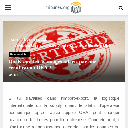
PRIMARY
MENU
Home
Business/B2B
Quels sont les avantages offerts par une certification OEA ?
Business/B2B
Quels sont les avantages offerts par une
certification OEA ?
1802
Si tu travailles dans l’import-export, la logistique
internationale ou la supply chain, le statut d’opérateur
économique agréé, aussi appelé OEA, peut changer
beaucoup de choses pour ton entreprise. Concrètement, il
s’agit d’une reconnaissance accordée par les douanes de