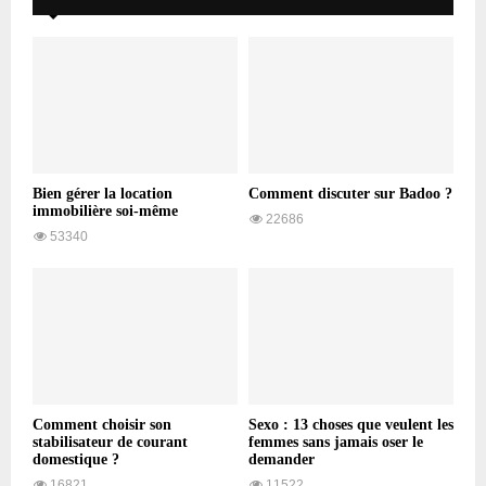
Bien gérer la location
Comment discuter sur Badoo ?
immobilière soi-même
22686
53340
Comment choisir son
Sexo : 13 choses que veulent les
stabilisateur de courant
femmes sans jamais oser le
domestique ?
demander
16821
11522