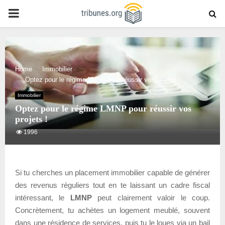
PRIMARY
MENU
Home
Immobilier
Optez pour le régime LMNP pour réussir vos projets !
Immobilier
Optez pour le régime LMNP pour réussir vos
projets !
1996
Si tu cherches un placement immobilier capable de générer
des revenus réguliers tout en te laissant un cadre fiscal
intéressant, le
LMNP
peut clairement valoir le coup.
Concrètement, tu achètes un logement meublé, souvent
dans une résidence de services, puis tu le loues via un bail