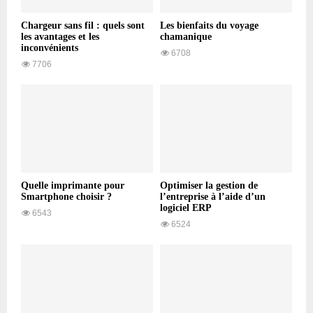
Chargeur sans fil : quels sont
Les bienfaits du voyage
les avantages et les
chamanique
inconvénients
6708
7706
Quelle imprimante pour
Optimiser la gestion de
Smartphone choisir ?
l’entreprise à l’aide d’un
logiciel ERP
6543
6524