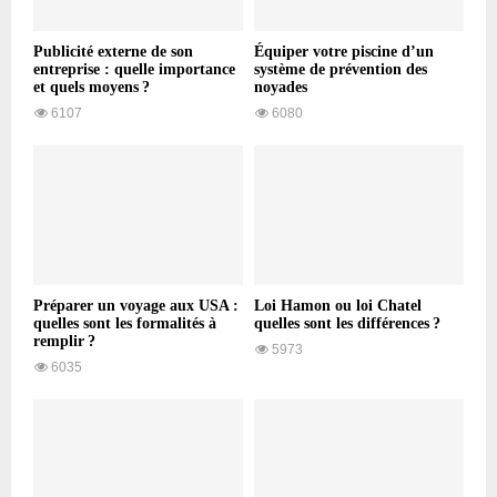
Publicité externe de son
Équiper votre piscine d’un
entreprise : quelle importance
système de prévention des
et quels moyens ?
noyades
6107
6080
Préparer un voyage aux USA :
Loi Hamon ou loi Chatel
quelles sont les formalités à
quelles sont les différences ?
remplir ?
5973
6035