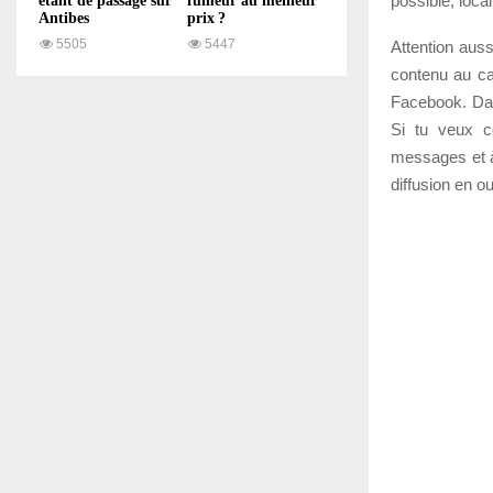
possible, local
étant de passage sur
fumeur au meilleur
Antibes
prix ?
5505
5447
Attention aus
contenu au ca
Facebook. Dan
Si tu veux co
messages et à
diffusion en ou