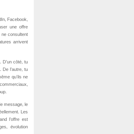
dIn, Facebook,
user une offre
 ne consultent
tures arrivent
 D’un côté, tu
 De l’autre, tu
même qu’ils ne
, commerciaux,
oup.
 le message, le
éellement. Les
nd l’offre est
ges, évolution