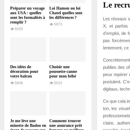
Le recr
Préparer un voyage
Loi Hamon ou loi
aux USA : quelles
Chatel quelles sont
sont les formalités à
les différences ?
Les réseaux s
remplir ?
5973
X, et parfois
6035
d’emploi, de 
pas forcément
lentement, ce l
Concrètement,
publies des of
Des idées de
Choisir une
décoration pour
poussette-canne
peux repérer 
votre balcon
pour mon bébé
postulent. C’
5848
5524
digitaux, tech
Ce que cela im
ton, les visu
professionnel
Je me lève une
Comment trouver
claire, authe
minette de Badoo en
une assurance prêt