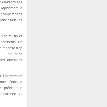
de candidatures
 rapidement la
es compétences
ène : tous les
u de multiplier
 pertinents. En
de réponse trop
. Il est donc
des questions
t. Un entretien
onnel. Dans la
é, précisent le
ansparence qui