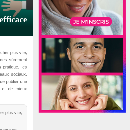
fficace
her plus vite,
ndes sûrement
 pratique, les
seaux sociaux,
 de publier une
s et de mieux
r plus vite,
ruteur en