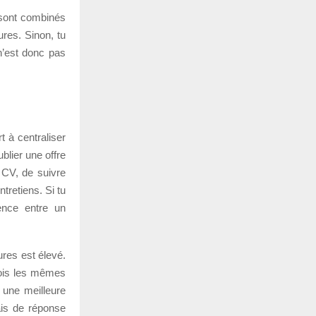
s sont combinés
res. Sinon, tu
n’est donc pas
 à centraliser
lier une offre
 CV, de suivre
retiens. Si tu
rence entre un
ures est élevé.
 fois les mêmes
 une meilleure
ais de réponse