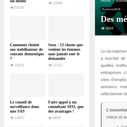
Home
Busin
soi-même
22686
53340
Business/B2B
Des mé
3684
Comment choisir
Sexo : 13 choses que
son stabilisateur de
veulent les femmes
Le recrutemen
courant domestique
sans jamais oser le
à toucher de
?
demander
quelles métho
16821
11522
entreprises c
sites d’emploi
annonce, mai
sélectionner l
Le conseil de
Faire appel à un
surveillance dans
consultant SEO, que
L’essentiel
une SAS
des avantages !
mieux et av
10067
8805
L’e