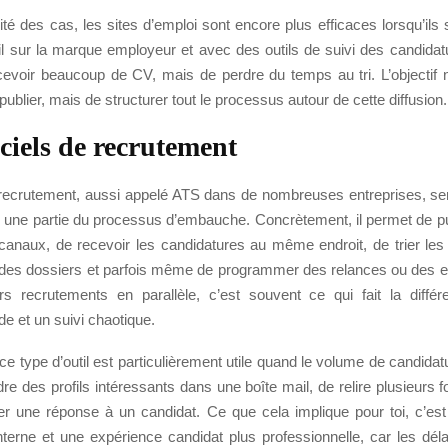
té des cas, les sites d’emploi sont encore plus efficaces lorsqu’il
il sur la marque employeur et avec des outils de suivi des candidatu
cevoir beaucoup de CV, mais de perdre du temps au tri. L’objectif 
ublier, mais de structurer tout le processus autour de cette diffusion.
iciels de recrutement
e recrutement, aussi appelé ATS dans de nombreuses entreprises, sert
r une partie du processus d’embauche. Concrètement, il permet de pub
 canaux, de recevoir les candidatures au même endroit, de trier les
des dossiers et parfois même de programmer des relances ou des ent
rs recrutements en parallèle, c’est souvent ce qui fait la diffé
de et un suivi chaotique.
, ce type d’outil est particulièrement utile quand le volume de candidat
rdre des profils intéressants dans une boîte mail, de relire plusieurs
er une réponse à un candidat. Ce que cela implique pour toi, c’est
interne et une expérience candidat plus professionnelle, car les dél