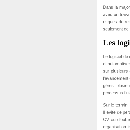
Dans la majori
avec un trava
risques de re
seulement de p
Les log
Le logiciel d
et automatise
sur plusieurs
l’avancement 
gères plusieu
processus flui
Sur le terrain
Il évite de pe
CV ou d’oubli
organisation 