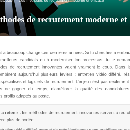
ess/B2B
Des méthodes de recrutement moderne et efficace
thodes de recrutement moderne et e
t a beaucoup changé ces dernières années. Si tu cherches à embauc
 meilleurs candidats ou à moderniser ton processus, tu te dema
des de recrutement innovantes valent vraiment le coup. Dans la
ombinent aujourd’hui plusieurs leviers : entretien vidéo différé, ré
 spécialisés et logiciels de recrutement. L’enjeu n’est pas seulement
s de gagner du temps, d’améliorer la qualité des candidature
es profils adaptés au poste.
 a retenir :
les méthodes de recrutement innovantes servent à recrute
ec plus de portée.
ntretien vidéo différé permet de présélectionner sans mobiliser un rec