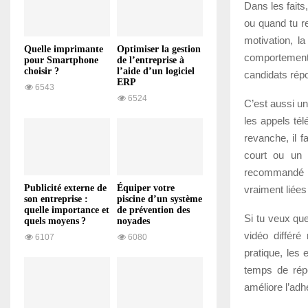
Dans les faits
ou quand tu r
motivation, l
Quelle imprimante
Optimiser la gestion
comportementa
pour Smartphone
de l’entreprise à
choisir ?
l’aide d’un logiciel
candidats rép
ERP
6543
6524
C’est aussi un
les appels tél
revanche, il f
court ou un 
recommandé d
Publicité externe de
Équiper votre
vraiment liées
son entreprise :
piscine d’un système
quelle importance et
de prévention des
Si tu veux que
quels moyens ?
noyades
vidéo différé
6107
6080
pratique, les 
temps de répo
améliore l’adh