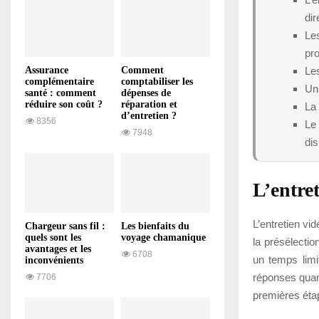
dir
Les
pro
Les
Assurance
Comment
complémentaire
comptabiliser les
Un 
santé : comment
dépenses de
réduire son coût ?
réparation et
La 
d’entretien ?
8356
Le
7948
dis
L’entret
L’entretien vi
Chargeur sans fil :
Les bienfaits du
quels sont les
voyage chamanique
la présélecti
avantages et les
6708
un temps limi
inconvénients
réponses quand
7706
premières éta