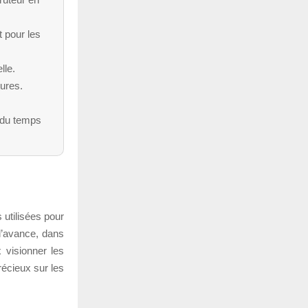
t pour les
lle.
tures.
 du temps
 utilisées pour
l’avance, dans
 visionner les
récieux sur les