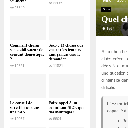
Home
Sport
soi-même
22685
53340
Sport
Quel cl
4567
Comment choisir
Sexo : 13 choses que
son stabilisateur de
veulent les femmes
Si tu cherches
courant domestique
sans jamais oser le
clubs créent 
?
demander
décisifs et m
16821
11521
une question 
d’intensité d
difficile.
Le conseil de
Faire appel à un
L’essentie
surveillance dans
consultant SEO, que
capacité à 
une SAS
des avantages !
10067
8804
Bo
Li