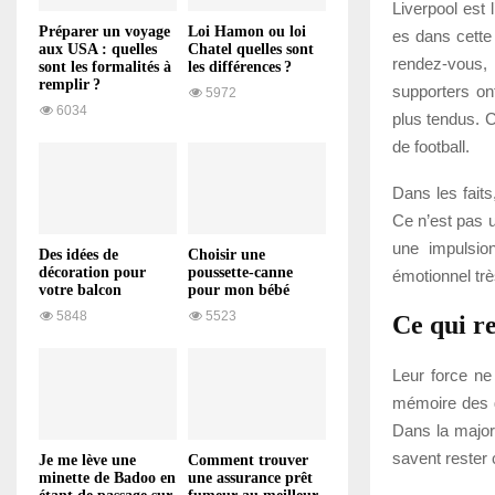
Liverpool est 
Préparer un voyage
Loi Hamon ou loi
es dans cette
aux USA : quelles
Chatel quelles sont
rendez-vous, 
sont les formalités à
les différences ?
remplir ?
supporters on
5972
6034
plus tendus. C
de football.
Dans les fait
Ce n’est pas u
une impulsio
Des idées de
Choisir une
décoration pour
poussette-canne
émotionnel tr
votre balcon
pour mon bébé
5848
5523
Ce qui r
Leur force ne 
mémoire des g
Dans la majori
savent rester 
Je me lève une
Comment trouver
minette de Badoo en
une assurance prêt