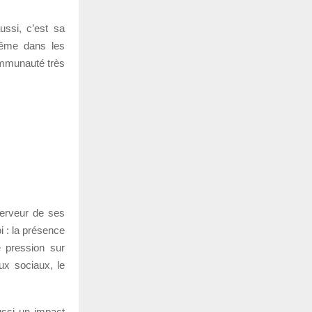
ssi, c’est sa
 même dans les
communauté très
ferveur de ses
 : la présence
 pression sur
ux sociaux, le
aussi un impact