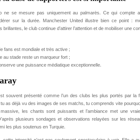
b ne se mesure pas uniquement au palmarès. Ce qui compte au
dérer sur la durée. Manchester United illustre bien ce point :
 brillantes, le club continue d’attirer l’attention et de mobiliser une 
e fans est mondiale et très active ;
ce au stade reste un marqueur fort ;
conserve une puissance médiatique exceptionnelle.
aray
st souvent présenté comme l’un des clubs les plus portés par la 
i tu as déjà vu des images de ses matchs, tu comprends vite pourquoi
 massive, les chants sont puissants et l’ambiance met une vraie
 D’après plusieurs sondages et observations relayées sur les résea
rmi les plus soutenus en Turquie.
, cette intensité n’est pas seulement spectaculaire à voir. Elle a 