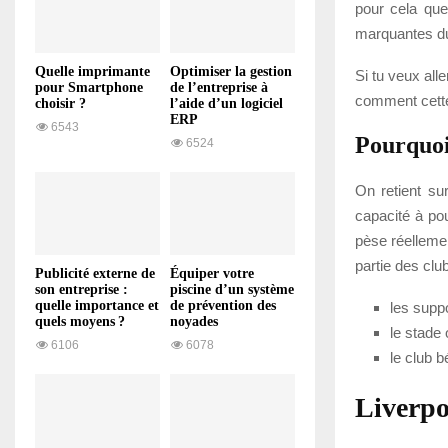
pour cela que
marquantes du
Quelle imprimante
Optimiser la gestion
Si tu veux alle
pour Smartphone
de l’entreprise à
comment cette
choisir ?
l’aide d’un logiciel
ERP
6543
Pourquoi
6524
On retient sur
capacité à pou
pèse réellemen
partie des clu
Publicité externe de
Équiper votre
son entreprise :
piscine d’un système
quelle importance et
de prévention des
les supp
quels moyens ?
noyades
le stade
6106
6078
le club b
Liverpo