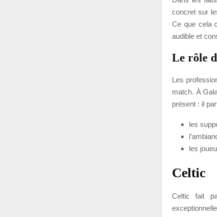
concret sur l
Ce que cela c
audible et con
Le rôle 
Les professio
match. À Galat
présent : il p
les supp
l’ambian
les joueu
Celtic
Celtic fait 
exceptionnelle