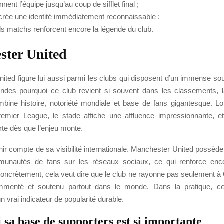
ennent l’équipe jusqu’au coup de sifflet final ;
crée une identité immédiatement reconnaissable ;
ds matchs renforcent encore la légende du club.
ster United
ted figure lui aussi parmi les clubs qui disposent d’un immense sou
ndes pourquoi ce club revient si souvent dans les classements, 
ombine histoire, notoriété mondiale et base de fans gigantesque. Lo
mier League, le stade affiche une affluence impressionnante, e
orte dès que l’enjeu monte.
tenir compte de sa visibilité internationale. Manchester United possède
unautés de fans sur les réseaux sociaux, ce qui renforce enc
ncrètement, cela veut dire que le club ne rayonne pas seulement à Ol
ommenté et soutenu partout dans le monde. Dans la pratique, ce
n vrai indicateur de popularité durable.
 sa base de supporters est si importante