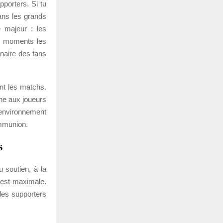
pporters. Si tu
ans les grands
e majeur : les
es moments les
inaire des fans
nt les matchs.
nne aux joueurs
environnement
ommunion.
s
u soutien, à la
 est maximale.
 les supporters