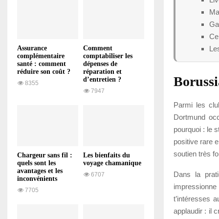
Ma
Ga
Cel
Les
Assurance
Comment
complémentaire
comptabiliser les
santé : comment
dépenses de
réduire son coût ?
réparation et
Boruss
d’entretien ?
8355
7947
Parmi les clu
Dortmund occ
pourquoi : le 
positive rare 
soutien très fo
Chargeur sans fil :
Les bienfaits du
quels sont les
voyage chamanique
avantages et les
Dans la prat
6707
inconvénients
impressionne
7705
t’intéresses 
applaudir : il