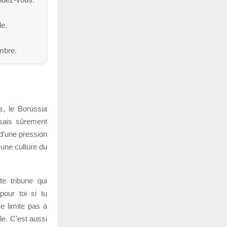
.
de.
ombre.
s, le Borussia
sais sûrement
 d’une pression
 une culture du
tte tribune qui
our toi si tu
e limite pas à
le. C’est aussi