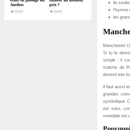
étant de passage sur
fumeur au meilleur
ils souti
Antibes
prix ?
l’hymne 
5504
5446
les gran
Manche
Manchester Uni
Si tu te dema
simple : il c
matchs de Pre
devient très f
Il faut aussi 
grandes comm
symbolique. Co
est suivi, c
mondiale est u
Pourquoi