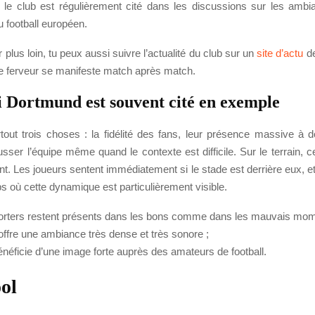
 le club est régulièrement cité dans les discussions sur les ambi
 football européen.
r plus loin, tu peux aussi suivre l’actualité du club sur un
site d’actu
de
 ferveur se manifeste match après match.
 Dortmund est souvent cité en exemple
tout trois choses : la fidélité des fans, leur présence massive à d
sser l’équipe même quand le contexte est difficile. Sur le terrain, 
t. Les joueurs sentent immédiatement si le stade est derrière eux, e
bs où cette dynamique est particulièrement visible.
orters restent présents dans les bons comme dans les mauvais mom
 offre une ambiance très dense et très sonore ;
énéficie d’une image forte auprès des amateurs de football.
ol