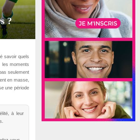
rs ?
té savoir quels
ns les moments
 pas seulement
ment en masse,
se une période
lité, à leur
s.
endez-vous.