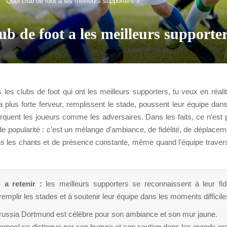
Quel club de foot a les meilleurs supporters ?
ub de foot a les meilleurs supporte
 les clubs de foot qui ont les meilleurs supporters, tu veux en réali
la plus forte ferveur, remplissent le stade, poussent leur équipe da
arquent les joueurs comme les adversaires. Dans les faits, ce n’est
de popularité : c’est un mélange d’ambiance, de fidélité, de déplace
ans les chants et de présence constante, même quand l’équipe traver
l a retenir :
les meilleurs supporters se reconnaissent à leur fidé
remplir les stades et à soutenir leur équipe dans les moments difficile
russia Dortmund est célèbre pour son ambiance et son mur jaune.
verpool se distingue par son hymne et son soutien dans les grands r