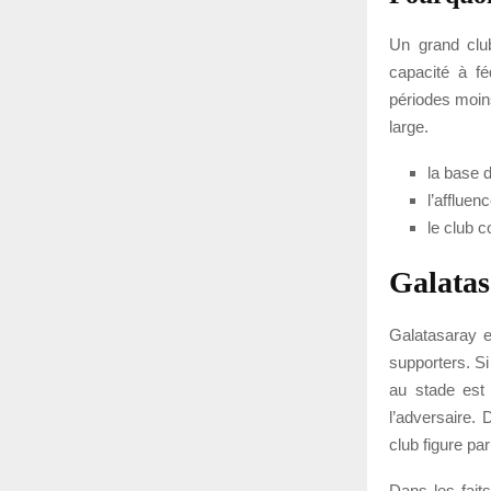
Un grand clu
capacité à fé
périodes moins
large.
la base d
l’affluen
le club 
Galatas
Galatasaray e
supporters. S
au stade est
l’adversaire.
club figure pa
Dans les faits