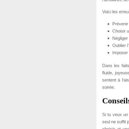
Voici les erre
Prévenir 
Choisir u
Négliger
Oublier l
Imposer u
Dans les faits
fluide, joyeus
sentent à l’ai
soirée.
Conseil
Si tu veux un
seul ne suffit
choisis et une