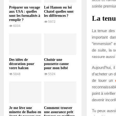
soirée premiu
Préparer un voyage
Loi Hamon ou loi
aux USA : quelles
Chatel quelles sont
sont les formalités à
les différences ?
La tenu
remplir ?
5972
6034
La tenue des 
important dan
“immersion” es
de suite, la 
rassure aussi 
Des idées de
Choisir une
décoration pour
poussette-canne
Aujourd’hui, 
votre balcon
pour mon bébé
d’acheter un d
5848
5524
de louer un
reconnaissabl
point à vérifie
devenir inconf
Je me lève une
Comment trouver
Tu peux aussi
minette de Badoo en
une assurance prêt