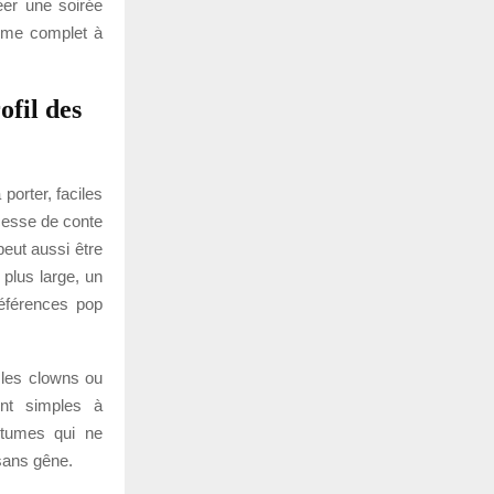
éer une soirée
tume complet à
ofil des
porter, faciles
cesse de conte
eut aussi être
 plus large, un
références pop
 les clowns ou
ent simples à
ostumes qui ne
sans gêne.