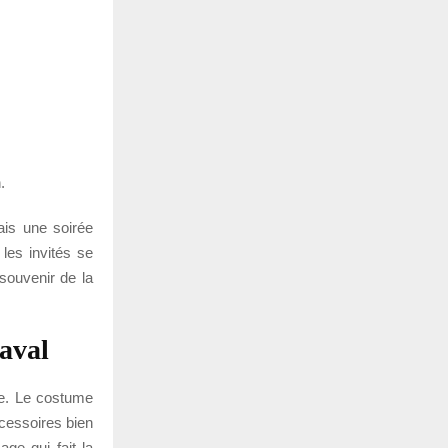
.
mais une soirée
 les invités se
 souvenir de la
naval
le. Le costume
ccessoires bien
age qui fait la