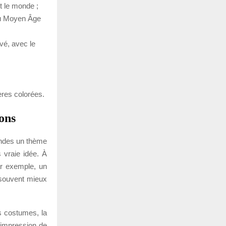
t le monde ;
 du Moyen Âge
vé, avec le
ères colorées.
ions
mandes un thème
s vraie idée. À
Par exemple, un
 souvent mieux
s costumes, la
 impression de