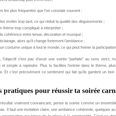
urs les plus fréquentes que l’on constate souvent :
les invités trop tard, ce qui réduit la qualité des déguisements ;
n thème trop compliqué à interpréter ;
 la cohérence entre tenue, décoration et musique ;
’éclairage, alors qu’il change fortement l’ambiance ;
n costume unique à tout le monde, ce qui peut freiner la participation
, l’objectif n’est pas d’avoir une soirée “parfaite” au sens strict, 
e et simple à rejoindre. Plus tu facilites l’entrée dans le thème, plus
se. Et c’est précisément ce sentiment qui fait qu’ils gardent un bon
s pratiques pour réussir ta soirée car
 résultat vraiment convaincant, pense la soirée comme un ensemb
 pas. Il faut une invitation claire, une ambiance cohérente, quelques a
 organisation qui laisse de la place à la spontanéité. C’est ce dos