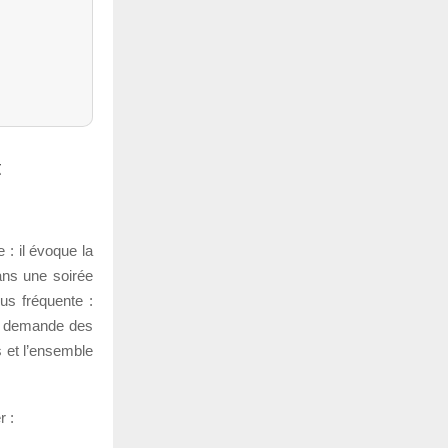
«
 : il évoque la
ans une soirée
lus fréquente :
ie demande des
s et l’ensemble
r :