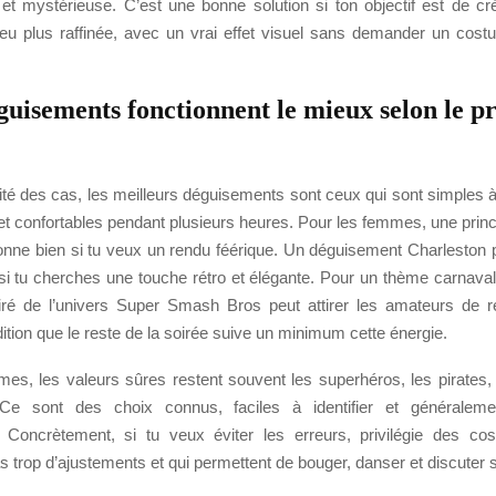
 et mystérieuse. C’est une bonne solution si ton objectif est de cr
eu plus raffinée, avec un vrai effet visuel sans demander un cos
uisements fonctionnent le mieux selon le pr
té des cas, les meilleurs déguisements sont ceux qui sont simples à 
 et confortables pendant plusieurs heures. Pour les femmes, une prin
ionne bien si tu veux un rendu féérique. Un déguisement Charleston p
 si tu cherches une touche rétro et élégante. Pour un thème carnaval
ré de l’univers Super Smash Bros peut attirer les amateurs de 
dition que le reste de la soirée suive un minimum cette énergie.
es, les valeurs sûres restent souvent les superhéros, les pirates,
 Ce sont des choix connus, faciles à identifier et généralem
. Concrètement, si tu veux éviter les erreurs, privilégie des c
 trop d’ajustements et qui permettent de bouger, danser et discuter 