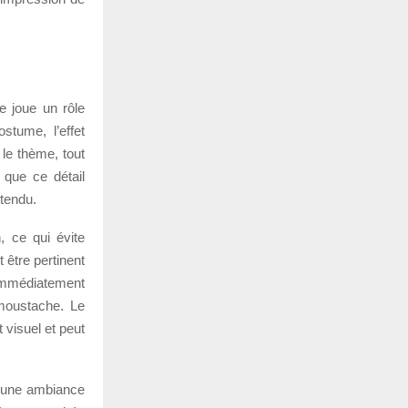
e joue un rôle
stume, l’effet
 le thème, tout
 que ce détail
ttendu.
, ce qui évite
 être pertinent
mmédiatement
 moustache. Le
t visuel et peut
x une ambiance