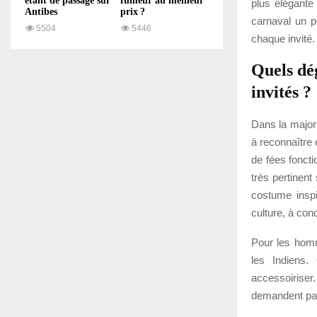
étant de passage sur
fumeur au meilleur
plus élégante
Antibes
prix ?
carnaval un p
5504
5446
chaque invité.
Quels dég
invités ?
Dans la majori
à reconnaître
de fées fonct
très pertinent
costume inspi
culture, à con
Pour les homm
les Indiens.
accessoiriser
demandent pas