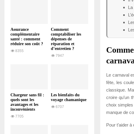
La 
L’é
Les
Les
Assurance
Comment
complémentaire
comptabiliser les
santé : comment
dépenses de
réduire son coût ?
réparation et
Comment
d’entretien ?
8355
7947
carnava
Le carnaval es
fête, les cou
classique. Mai
Chargeur sans fil :
Les bienfaits du
croire qu’un 
quels sont les
voyage chamanique
choix simples 
avantages et les
6707
inconvénients
manque de co
7705
Pour t’aider à 