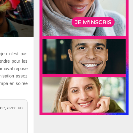
«
njeu n’est pas
endre pour les
arnaval repose
anisation assez
sympa en soirée
nce, avec un