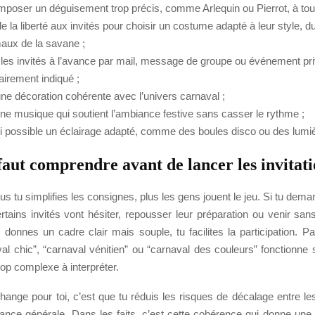
mposer un déguisement trop précis, comme Arlequin ou Pierrot, à tou
de la liberté aux invités pour choisir un costume adapté à leur style,
aux de la savane ;
 les invités à l’avance par mail, message de groupe ou événement pri
airement indiqué ;
une décoration cohérente avec l’univers carnaval ;
une musique qui soutient l’ambiance festive sans casser le rythme ;
si possible un éclairage adapté, comme des boules disco ou des lumi
faut comprendre avant de lancer les invitat
lus tu simplifies les consignes, plus les gens jouent le jeu. Si tu de
rtains invités vont hésiter, repousser leur préparation ou venir san
tu donnes un cadre clair mais souple, tu facilites la participation. 
al chic”, “carnaval vénitien” ou “carnaval des couleurs” fonctionne
op complexe à interpréter.
hange pour toi, c’est que tu réduis les risques de décalage entre le
iance générale. Dans les faits, c’est cette cohérence qui donne une