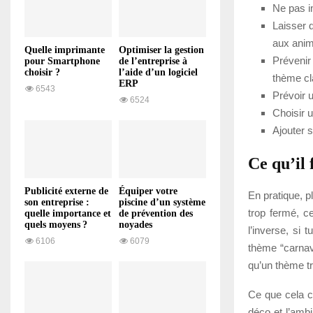
Ne pas i
Laisser 
aux anim
Quelle imprimante
Optimiser la gestion
Prévenir
pour Smartphone
de l’entreprise à
choisir ?
l’aide d’un logiciel
thème cl
ERP
6543
Prévoir 
6524
Choisir 
Ajouter 
Ce qu’il 
Publicité externe de
Équiper votre
En pratique, p
son entreprise :
piscine d’un système
trop fermé, ce
quelle importance et
de prévention des
quels moyens ?
noyades
l’inverse, si 
6106
6079
thème “carnav
qu’un thème tr
Ce que cela c
déco et l’amb