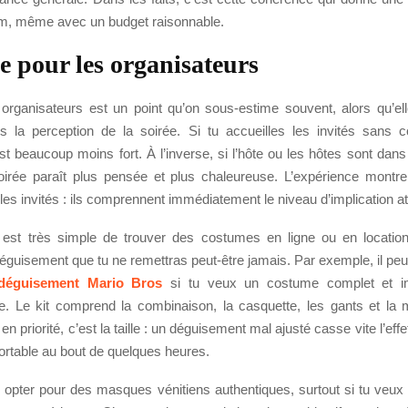
m, même avec un budget raisonnable.
e pour les organisateurs
organisateurs est un point qu’on sous-estime souvent, alors qu’ell
s la perception de la soirée. Si tu accueilles les invités sans co
t beaucoup moins fort. À l’inverse, si l’hôte ou les hôtes sont dans
soirée paraît plus pensée et plus chaleureuse. L’expérience montre
les invités : ils comprennent immédiatement le niveau d’implication a
il est très simple de trouver des costumes en ligne ou en location
éguisement que tu ne remettras peut-être jamais. Par exemple, il peut
déguisement Mario Bros
si tu veux un costume complet et i
e. Le kit comprend la combinaison, la casquette, les gants et la
r en priorité, c’est la taille : un déguisement mal ajusté casse vite l’effe
ortable au bout de quelques heures.
 opter pour des masques vénitiens authentiques, surtout si tu veu