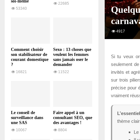
soi-même
22685
Quelque
53340
carnava
4917
Comment choisir
Sexo : 13 choses que
son stabilisateur de
veulent les femmes
Si tu veux or
courant domestique
sans jamais oser le
seulement de 
?
demander
invités et ag
16821
11522
sur trois pili
précise pour é
vraiment réus
Le conseil de
Faire appel à un
L’essentiel
surveillance dans
consultant SEO, que
thème clai
une SAS
des avantages !
10067
8804
Le 
Il 