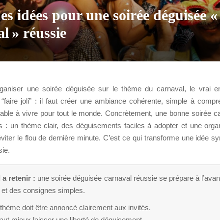
s idées pour une soirée déguisée 
l » réussie
ganiser une soirée déguisée sur le thème du carnaval, le vrai e
“faire joli” : il faut créer une ambiance cohérente, simple à compr
réable à vivre pour tout le monde. Concrètement, une bonne soirée c
ers : un thème clair, des déguisements faciles à adopter et une org
viter le flou de dernière minute. C’est ce qui transforme une idée 
sie.
 a retenir :
une soirée déguisée carnaval réussie se prépare à l’ava
r et des consignes simples.
thème doit être annoncé clairement aux invités.
vaut mieux laisser une liberté de déguisement.