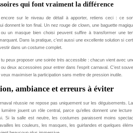
soires qui font vraiment la différence
 encore sur le niveau de détail à apporter, retiens ceci : ce so
ui donnent le ton final. Un nez rouge de clown, une baguette magiq
 ou un masque bien choisi peuvent suffire à transformer une te
rquant. Dans la pratique, c’est aussi une excellente solution si cert
nvestir dans un costume complet.
, tu peux proposer une soirée très accessible : chacun vient avec un
 ou deux accessoires pour entrer dans l’esprit carnaval. C’est souve
 veux maximiser la participation sans mettre de pression inutile.
ion, ambiance et erreurs à éviter
rnaval réussie ne repose pas uniquement sur les déguisements. La 
 lumière jouent un rôle central, parce qu’elles donnent une lectur
isi. Si la salle est neutre, les costumes paraissent moins spectac
ravailles les couleurs, les masques, les guirlandes et quelques élé
vient beaucoup plus immersive.