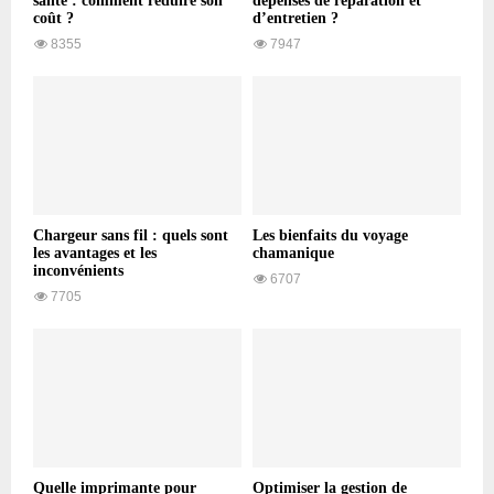
santé : comment réduire son
dépenses de réparation et
coût ?
d’entretien ?
8355
7947
Chargeur sans fil : quels sont
Les bienfaits du voyage
les avantages et les
chamanique
inconvénients
6707
7705
Quelle imprimante pour
Optimiser la gestion de