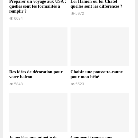
Préparer un voyage aux USA :
Loi Hamon ou loi Chatel
quelles sont les formalités à
quelles sont les différences ?
remplir ?
5972
6034
Des idées de décoration pour
Choisir une poussette-canne
votre balcon
pour mon bébé
5848
5523
Je me lève une minette de
Comment trouver une