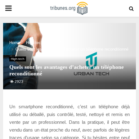
PRIMARY
MENU
Home
High-tech
Quels sont les avantages d’acheter un téléphone reconditionné
High-tech
Quels sont les avantages d’acheter un téléphone
reconditionné
2923
Un smartphone reconditionné, c’est un téléphone déjà
utilisé ou déballé, puis contrôlé, testé, nettoyé et remis en
vente par un professionnel. Dans la pratique, il peut être
vendu dans un état proche du neuf, avec parfois de légères
traces d’usage selon sa catégorie. Si tu hésites entre neuf