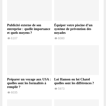
Publicité externe de son
Équiper votre piscine d’un
entreprise : quelle importance
système de prévention des
et quels moyens ?
noyades
6107
6080
Préparer un voyage aux USA :
Loi Hamon ou loi Chatel
quelles sont les formalités à
quelles sont les différences ?
remplir ?
5973
6035