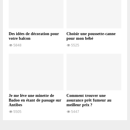
Des idées de décoration pour
Choisir une poussette-canne
votre balcon
pour mon bébé
5848
5525
Je me lève une minette de
Comment trouver une
Badoo en étant de passage sur
assurance prêt fumeur au
Antibes
meilleur prix ?
5505
5447