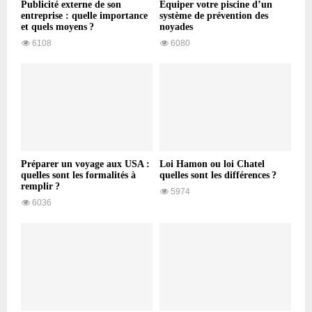
Publicité externe de son
Équiper votre piscine d’un
entreprise : quelle importance
système de prévention des
et quels moyens ?
noyades
6108
6080
Préparer un voyage aux USA :
Loi Hamon ou loi Chatel
quelles sont les formalités à
quelles sont les différences ?
remplir ?
5974
6036