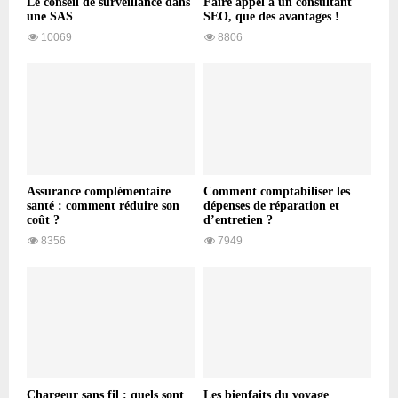
Le conseil de surveillance dans
Faire appel à un consultant
une SAS
SEO, que des avantages !
10069
8806
Assurance complémentaire
Comment comptabiliser les
santé : comment réduire son
dépenses de réparation et
coût ?
d’entretien ?
8356
7949
Chargeur sans fil : quels sont
Les bienfaits du voyage