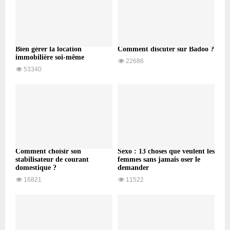
Bien gérer la location
Comment discuter sur Badoo ?
immobilière soi-même
22686
53340
Comment choisir son
Sexo : 13 choses que veulent les
stabilisateur de courant
femmes sans jamais oser le
domestique ?
demander
16821
11522