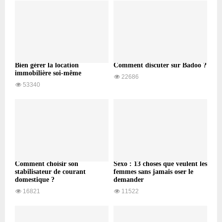
Bien gérer la location
Comment discuter sur Badoo ?
immobilière soi-même
22686
53340
Comment choisir son
Sexo : 13 choses que veulent les
stabilisateur de courant
femmes sans jamais oser le
domestique ?
demander
16821
11522