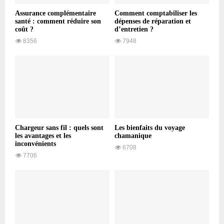
Assurance complémentaire
Comment comptabiliser les
santé : comment réduire son
dépenses de réparation et
coût ?
d’entretien ?
8356
7948
Chargeur sans fil : quels sont
Les bienfaits du voyage
les avantages et les
chamanique
inconvénients
6708
7706