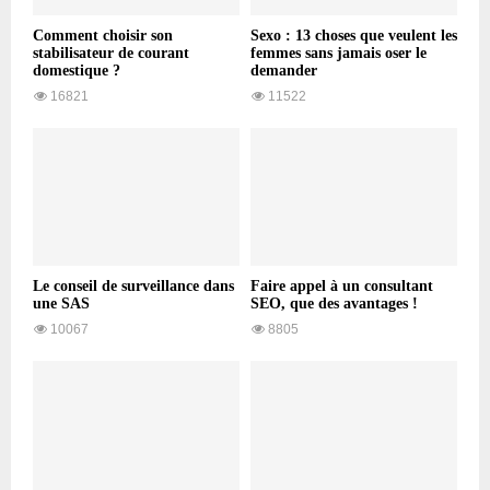
Comment choisir son
Sexo : 13 choses que veulent les
stabilisateur de courant
femmes sans jamais oser le
domestique ?
demander
16821
11522
Le conseil de surveillance dans
Faire appel à un consultant
une SAS
SEO, que des avantages !
10067
8805