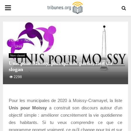
PRIMARY
MENU
Home
Non classé
Unis pour Moissy, plus qu’une partie, tout un slogan
Non classé
Unis pour Moissy, plus qu’une partie, tout un
slogan
2298
Pour les municipales de 2020 à Moissy-Cramayel, la liste
Unis pour Moissy
a construit son discours autour d’un
objectif simple : améliorer concrètement la vie quotidienne
des habitants. Si tu veux comprendre ce que ce
programme promet vraiment, ce qu’il change pour toi et sur