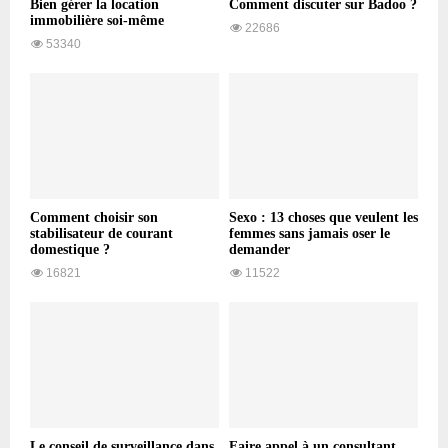
Bien gérer la location
Comment discuter sur Badoo ?
immobilière soi-même
22686
53340
Comment choisir son
Sexo : 13 choses que veulent les
stabilisateur de courant
femmes sans jamais oser le
domestique ?
demander
16821
11522
Le conseil de surveillance dans
Faire appel à un consultant