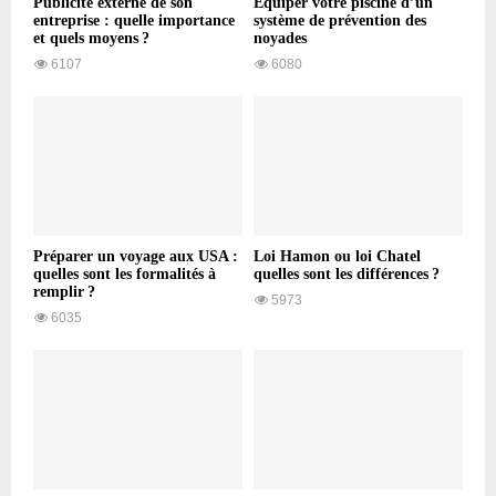
Publicité externe de son
Équiper votre piscine d’un
entreprise : quelle importance
système de prévention des
et quels moyens ?
noyades
6107
6080
Préparer un voyage aux USA :
Loi Hamon ou loi Chatel
quelles sont les formalités à
quelles sont les différences ?
remplir ?
5973
6035