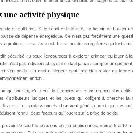
riandises, elles doivent rester occasionnelles et intégrées au total jou
z une activité physique
 seule ne suffit pas. Si ton chat est stérilisé, il a besoin de bouger u
baisse de dépense énergétique. Ce n’est pas forcément une quest
 la pratique, ce sont surtout des stimulations régulières qui font la di
rdin sécurisé, tu peux l’encourager à explorer, grimper ou jouer à 
 jardin n’est pas indispensable, et il ne faut jamais compter uniquement 
érer son poids. Un chat d’intérieur peut très bien rester en forme
 environnement enrichi.
hange pour toi, c’est qu’il faut rendre ses repas un peu plus actifs
les distributeurs ludiques et les jouets qui obligent à chercher la 
efficaces. Les professionnels observent généralement que ces outil
réduisent l’ennui, deux facteurs qui jouent sur la prise de poids.
 prévoir de courtes sessions de jeu quotidiennes, même 5 à 10 min
 dynamiques. Fais-le courir après une plume, une balle ou un jouet