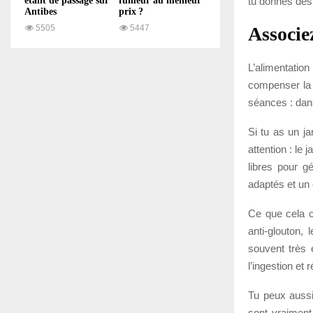
tu donnes des f
étant de passage sur
fumeur au meilleur
Antibes
prix ?
Associe
5505
5447
L’alimentation
compenser la 
séances : dans
Si tu as un ja
attention : le
libres pour g
adaptés et un
Ce que cela c
anti-glouton, 
souvent très 
l’ingestion et 
Tu peux aussi
sont vraiment