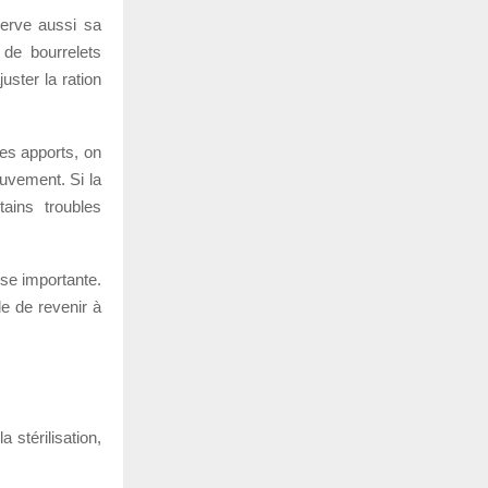
serve aussi sa
 de bourrelets
uster la ration
les apports, on
ouvement. Si la
tains troubles
sse importante.
ile de revenir à
 stérilisation,