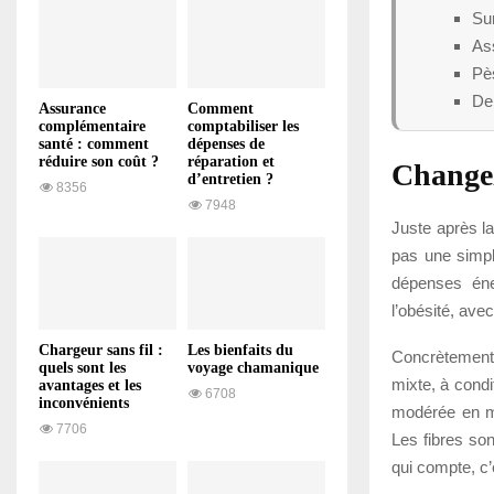
Sur
Ass
Pè
Dem
Assurance
Comment
complémentaire
comptabiliser les
santé : comment
dépenses de
réduire son coût ?
réparation et
Changez
d’entretien ?
8356
7948
Juste après la
pas une simpl
dépenses éner
l’obésité, avec
Chargeur sans fil :
Les bienfaits du
Concrètement, 
quels sont les
voyage chamanique
mixte, à condi
avantages et les
6708
inconvénients
modérée en mat
7706
Les fibres son
qui compte, c’e