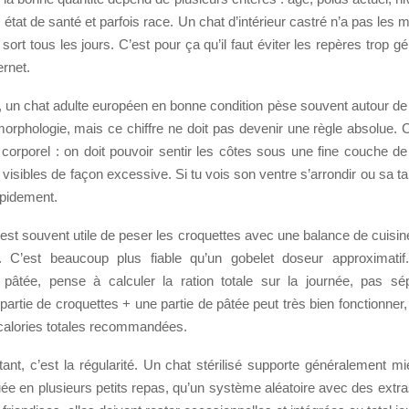
, état de santé et parfois race. Un chat d’intérieur castré n’a pas le
 sort tous les jours. C’est pour ça qu’il faut éviter les repères trop g
ernet.
tif, un chat adulte européen en bonne condition pèse souvent autour de
morphologie, mais ce chiffre ne doit pas devenir une règle absolue.
 corporel : on doit pouvoir sentir les côtes sous une fine couche d
 visibles de façon excessive. Si tu vois son ventre s’arrondir ou sa tai
rapidement.
l est souvent utile de peser les croquettes avec une balance de cuisin
l”. C’est beaucoup plus fiable qu’un gobelet doseur approximati
 pâtée, pense à calculer la ration totale sur la journée, pas s
artie de croquettes + une partie de pâtée peut très bien fonctionner,
 calories totales recommandées.
ant, c’est la régularité. Un chat stérilisé supporte généralement m
buée en plusieurs petits repas, qu’un système aléatoire avec des extra