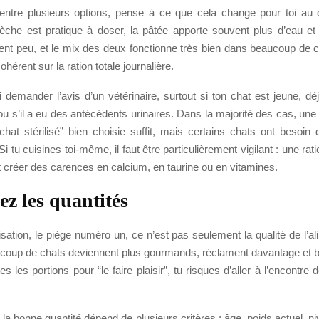
 entre plusieurs options, pense à ce que cela change pour toi au 
sèche est pratique à doser, la pâtée apporte souvent plus d’eau et 
ent peu, et le mix des deux fonctionne très bien dans beaucoup de c
ohérent sur la ration totale journalière.
demander l’avis d’un vétérinaire, surtout si ton chat est jeune, déj
 ou s’il a eu des antécédents urinaires. Dans la majorité des cas, une 
hat stérilisé” bien choisie suffit, mais certains chats ont besoin 
Si tu cuisines toi-même, il faut être particulièrement vigilant : une ra
t créer des carences en calcium, en taurine ou en vitamines.
ez les quantités
lisation, le piège numéro un, ce n’est pas seulement la qualité de l’ali
ucoup de chats deviennent plus gourmands, réclament davantage et 
s les portions pour “le faire plaisir”, tu risques d’aller à l’encontre
, la bonne quantité dépend de plusieurs critères : âge, poids actuel, niv