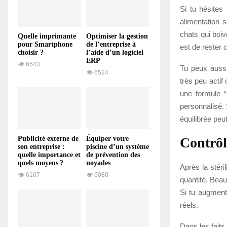
Si tu hésites
alimentation 
chats qui boiv
Quelle imprimante
Optimiser la gestion
pour Smartphone
de l’entreprise à
est de rester c
choisir ?
l’aide d’un logiciel
ERP
6543
Tu peux aussi 
6524
très peu actif
une formule “c
personnalisé. 
équilibrée peu
Contrôl
Publicité externe de
Équiper votre
son entreprise :
piscine d’un système
quelle importance et
de prévention des
quels moyens ?
noyades
Après la stéri
6107
6080
quantité. Bea
Si tu augmente
réels.
Dans les faits