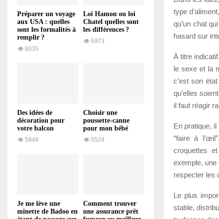
type d’aliment
Préparer un voyage
Loi Hamon ou loi
aux USA : quelles
Chatel quelles sont
qu’un chat qui
sont les formalités à
les différences ?
hasard sur int
remplir ?
5973
6035
À titre indica
le sexe et la 
c’est son état
qu’elles soient
il faut réagir 
Des idées de
Choisir une
décoration pour
poussette-canne
En pratique, i
votre balcon
pour mon bébé
“faire à l’œi
5848
5524
croquettes et
exemple, une p
respecter les
Le plus import
Je me lève une
Comment trouver
stable, distri
minette de Badoo en
une assurance prêt