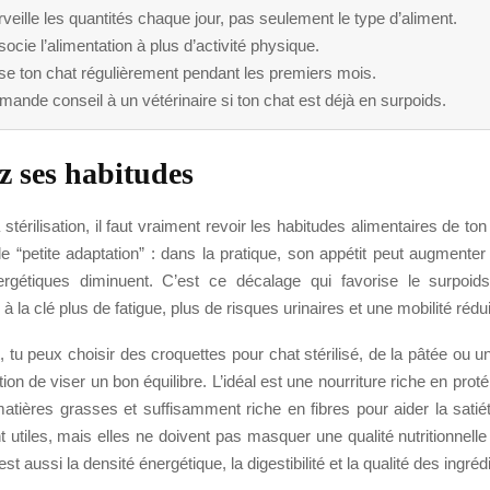
veille les quantités chaque jour, pas seulement le type d’aliment.
ocie l’alimentation à plus d’activité physique.
se ton chat régulièrement pendant les premiers mois.
ande conseil à un vétérinaire si ton chat est déjà en surpoids.
 ses habitudes
 stérilisation, il faut vraiment revoir les habitudes alimentaires de ton
e “petite adaptation” : dans la pratique, son appétit peut augmenter
gétiques diminuent. C’est ce décalage qui favorise le surpoids
 à la clé plus de fatigue, plus de risques urinaires et une mobilité rédui
tu peux choisir des croquettes pour chat stérilisé, de la pâtée ou u
tion de viser un bon équilibre. L’idéal est une nourriture riche en prot
ières grasses et suffisamment riche en fibres pour aider la satiété
t utiles, mais elles ne doivent pas masquer une qualité nutritionnell
st aussi la densité énergétique, la digestibilité et la qualité des ingréd