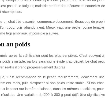
e n’est pas de le fatiguer, mais de recréer des séquences naturelles 
 et récompense.
res un chat très casanier, commence doucement. Beaucoup de proprié
d’un coup, puis abandonnent. Mieux vaut une petite routine tenable 
me trop ambitieux impossible à suivre.
on au poids
mois après la stérilisation sont les plus sensibles. C’est souvent 
e poids s’installe, parfois sans signe évident au départ. Le chat peut
u’en réalité il prend progressivement du gras.
que, il est recommandé de le peser régulièrement, idéalement une
remiers mois, puis d’espacer si son poids reste stable. Si ton chat 
peux le peser sur la même balance, dans les mêmes conditions, pour
 résultats. Une variation de 200 à 300 g peut déjà être significativ