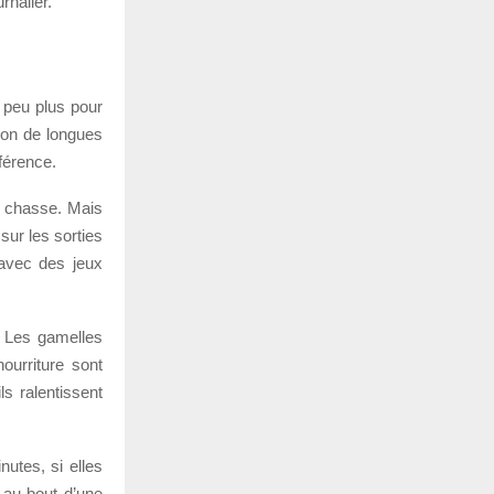
rnalier.
n peu plus pour
ion de longues
fférence.
la chasse. Mais
sur les sorties
 avec des jeux
. Les gamelles
nourriture sont
s ralentissent
utes, si elles
 au bout d’une