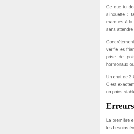
Ce que tu doi
silhouette : 
marqués à la b
sans attendre
Concrètement, 
vérifie les fr
prise de poid
hormonaux ou d
Un chat de 3 k
C’est exactemen
un poids stabl
Erreurs
La première er
les besoins év