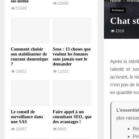
Home
Anima
soi-même
22686
53340
Animaux
Chat st
2310
Comment choisir
Sexo : 13 choses que
son stabilisateur de
veulent les femmes
courant domestique
sans jamais oser le
Après la stéri
?
demander
ralentit et 
16821
11522
qu’avant, le r
n’est pas de l
en quantité ma
L’essentiel
Le conseil de
Faire appel à un
surveillance dans
consultant SEO, que
plus rassas
une SAS
des avantages !
Réd
10067
8805
Pri