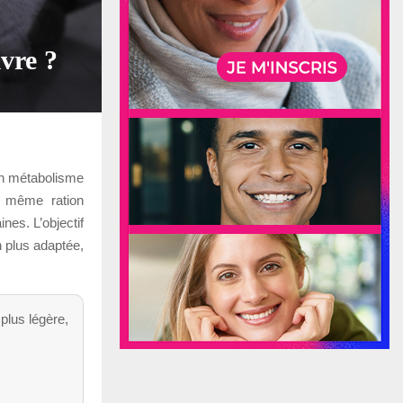
ivre ?
son métabolisme
a même ration
nes. L’objectif
n plus adaptée,
 plus légère,