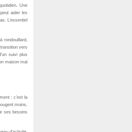
quotidien. Une
peut aider les
as. L’essentiel
à rondouillard,
transition vers
d’un suivi plus
tion maison mal
ment : c’est la
bougent moins.
 de ses besoins
eau d’activité,