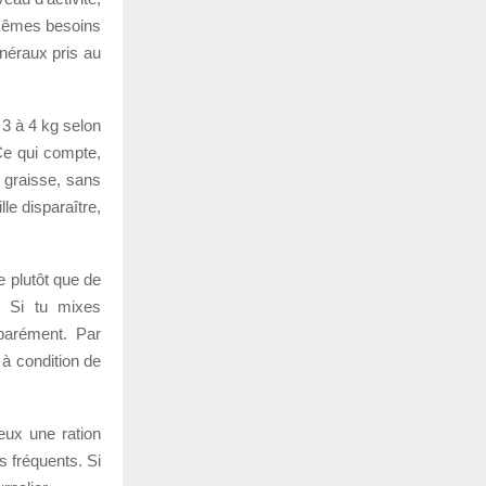
s mêmes besoins
énéraux pris au
 3 à 4 kg selon
 Ce qui compte,
e graisse, sans
lle disparaître,
e plutôt que de
f. Si tu mixes
éparément. Par
 à condition de
ieux une ration
s fréquents. Si