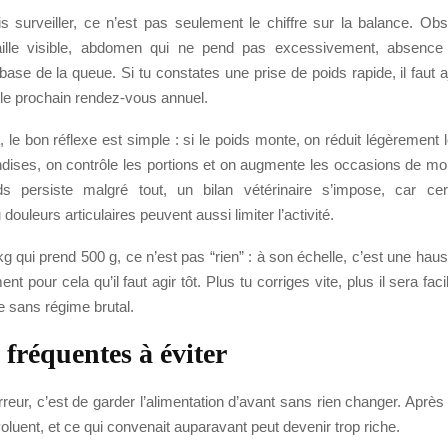
s surveiller, ce n’est pas seulement le chiffre sur la balance. Ob
taille visible, abdomen qui ne pend pas excessivement, absence
ase de la queue. Si tu constates une prise de poids rapide, il faut aj
 le prochain rendez-vous annuel.
le bon réflexe est simple : si le poids monte, on réduit légèrement 
iandises, on contrôle les portions et on augmente les occasions de m
s persiste malgré tout, un bilan vétérinaire s’impose, car cer
ouleurs articulaires peuvent aussi limiter l’activité.
g qui prend 500 g, ce n’est pas “rien” : à son échelle, c’est une hau
t pour cela qu’il faut agir tôt. Plus tu corriges vite, plus il sera fac
e sans régime brutal.
 fréquentes à éviter
reur, c’est de garder l’alimentation d’avant sans rien changer. Après la
oluent, et ce qui convenait auparavant peut devenir trop riche.