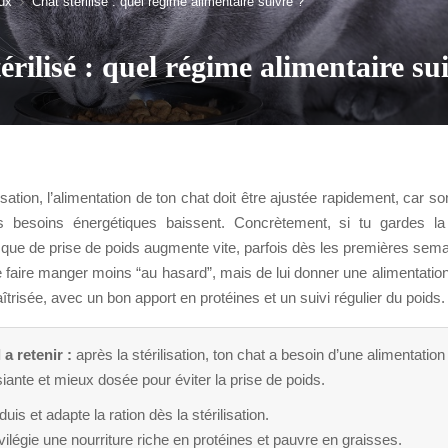
ux
Chat stérilisé : quel régime alimentaire suivre ?
érilisé : quel régime alimentaire su
lisation, l’alimentation de ton chat doit être ajustée rapidement, car 
ses besoins énergétiques baissent. Concrètement, si tu gardes l
isque de prise de poids augmente vite, parfois dès les premières semai
e faire manger moins “au hasard”, mais de lui donner une alimentatio
îtrisée, avec un bon apport en protéines et un suivi régulier du poids.
 a retenir :
après la stérilisation, ton chat a besoin d’une alimentation
iante et mieux dosée pour éviter la prise de poids.
uis et adapte la ration dès la stérilisation.
vilégie une nourriture riche en protéines et pauvre en graisses.