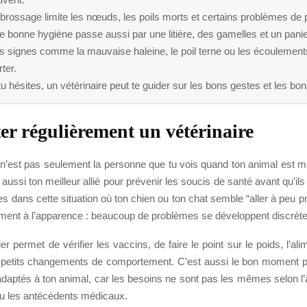
brossage limite les nœuds, les poils morts et certains problèmes de 
 bonne hygiène passe aussi par une litière, des gamelles et un panie
s signes comme la mauvaise haleine, le poil terne ou les écoulement
rter.
tu hésites, un vétérinaire peut te guider sur les bons gestes et les bon
er régulièrement un vétérinaire
e n’est pas seulement la personne que tu vois quand ton animal est m
t aussi ton meilleur allié pour prévenir les soucis de santé avant qu’il
 es dans cette situation où ton chien ou ton chat semble “aller à peu pr
ement à l’apparence : beaucoup de problèmes se développent discrèt
er permet de vérifier les vaccins, de faire le point sur le poids, l’alim
s petits changements de comportement. C’est aussi le bon moment
daptés à ton animal, car les besoins ne sont pas les mêmes selon l’â
u les antécédents médicaux.