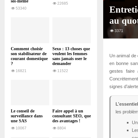
soi-même
22685
Entreti
53340
au quot
3371
Comment choisir
Sexo : 13 choses que
son stabilisateur de
veulent les femmes
Un animal de c
courant domestique
sans jamais oser le
en bonne sant
?
demander
gestes faire 
16821
11522
Concrètement,
signes d’alert
L’essentiel
Le conseil de
Faire appel à un
les problè
surveillance dans
consultant SEO, que
une SAS
des avantages !
Un 
10067
8804
Les
so