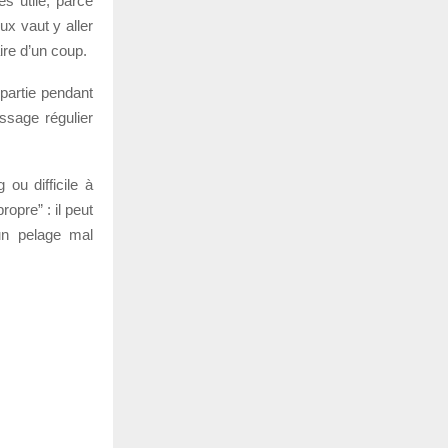
s utile, parce
ux vaut y aller
ire d’un coup.
partie pendant
ossage régulier
 ou difficile à
ropre” : il peut
 un pelage mal