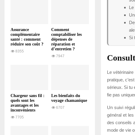
Le 
Une
De
ale
Assurance
Comment
complémentaire
comptabiliser les
Si 
santé : comment
dépenses de
réduire son coût ?
réparation et
d’entretien ?
8355
Consult
7947
Le vétérinair
pratique, c’es
sérieux. Si tu
fie pas uniqu
Chargeur sans fil :
Les bienfaits du
quels sont les
voyage chamanique
avantages et les
Un suivi réguli
6707
inconvénients
général et le
7705
des conseils a
mode de vie o