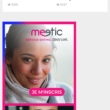
5505
5447