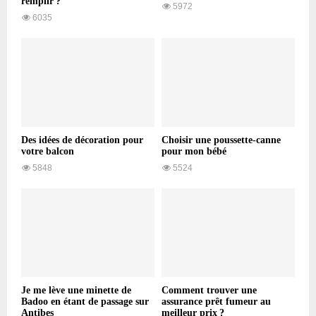
remplir ?
5972
6035
Des idées de décoration pour
Choisir une poussette-canne
votre balcon
pour mon bébé
5848
5524
Je me lève une minette de
Comment trouver une
Badoo en étant de passage sur
assurance prêt fumeur au
Antibes
meilleur prix ?