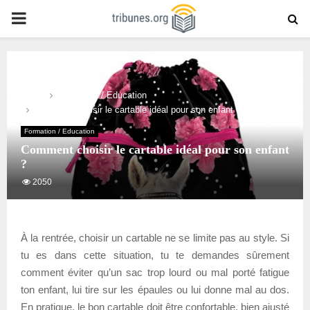
PRIMARY
MENU
Home
Formation / Education
Comment choisir le cartable idéal pour son enfant ?
Formation / Education
Comment choisir le cartable idéal pour son enfant
?
2050
À la rentrée, choisir un cartable ne se limite pas au style. Si
tu es dans cette situation, tu te demandes sûrement
comment éviter qu’un sac trop lourd ou mal porté fatigue
ton enfant, lui tire sur les épaules ou lui donne mal au dos.
En pratique, le bon cartable doit être confortable, bien ajusté