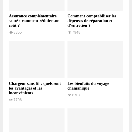
Assurance complémentaire
Comment comptabiliser les
santé : comment réduire son
dépenses de réparation et
coût ?
d’entretien ?
8355
7948
Chargeur sans fil : quels sont
Les bienfaits du voyage
les avantages et les
chamanique
inconvénients
6707
7706