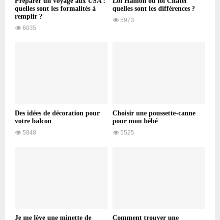
Préparer un voyage aux USA :
Loi Hamon ou loi Chatel
quelles sont les formalités à
quelles sont les différences ?
remplir ?
5973
6035
Des idées de décoration pour
Choisir une poussette-canne
votre balcon
pour mon bébé
5848
5525
Je me lève une minette de
Comment trouver une