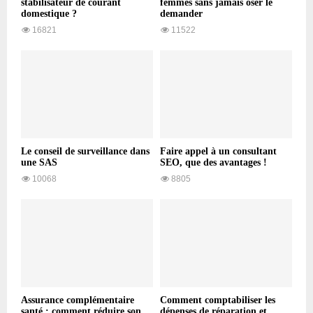
stabilisateur de courant
femmes sans jamais oser le
domestique ?
demander
16821
11522
Le conseil de surveillance dans
Faire appel à un consultant
une SAS
SEO, que des avantages !
10068
8805
Assurance complémentaire
Comment comptabiliser les
santé : comment réduire son
dépenses de réparation et