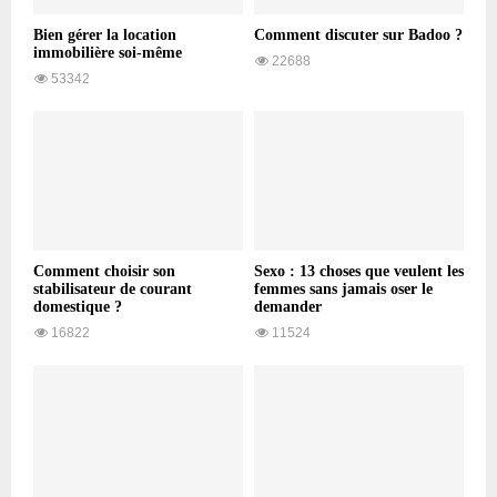
Bien gérer la location
Comment discuter sur Badoo ?
immobilière soi-même
22688
53342
Comment choisir son
Sexo : 13 choses que veulent les
stabilisateur de courant
femmes sans jamais oser le
domestique ?
demander
16822
11524