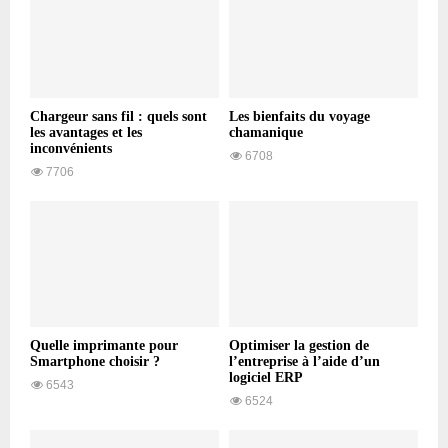
Chargeur sans fil : quels sont
Les bienfaits du voyage
les avantages et les
chamanique
inconvénients
6708
7706
Quelle imprimante pour
Optimiser la gestion de
Smartphone choisir ?
l’entreprise à l’aide d’un
logiciel ERP
6543
6524