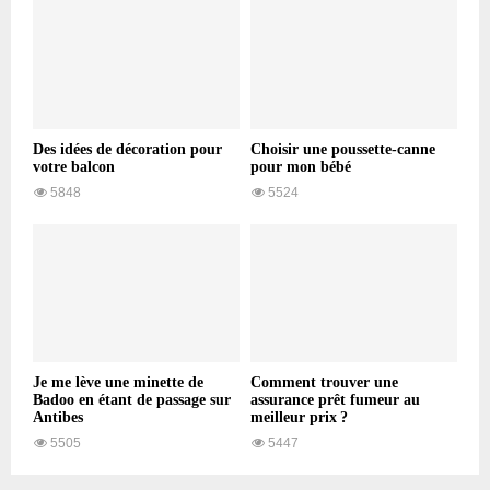
Des idées de décoration pour
Choisir une poussette-canne
votre balcon
pour mon bébé
5848
5524
Je me lève une minette de
Comment trouver une
Badoo en étant de passage sur
assurance prêt fumeur au
Antibes
meilleur prix ?
5505
5447