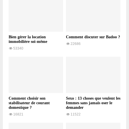
Bien gérer la location
Comment discuter sur Badoo ?
immobilière soi-même
22686
53340
Comment choisir son
Sexo : 13 choses que veulent les
stabilisateur de courant
femmes sans jamais oser le
domestique ?
demander
16821
11522