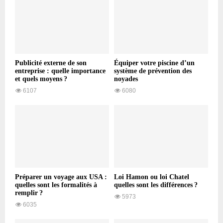
Publicité externe de son
Équiper votre piscine d’un
entreprise : quelle importance
système de prévention des
et quels moyens ?
noyades
6107
6080
Préparer un voyage aux USA :
Loi Hamon ou loi Chatel
quelles sont les formalités à
quelles sont les différences ?
remplir ?
5973
6035