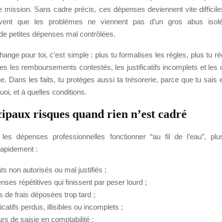
ne mission. Sans cadre précis, ces dépenses deviennent vite difficil
vent que les problèmes ne viennent pas d’un gros abus isol
de petites dépenses mal contrôlées.
ange pour toi, c’est simple : plus tu formalises les règles, plus tu r
tes les remboursements contestés, les justificatifs incomplets et le
rne. Dans les faits, tu protèges aussi ta trésorerie, parce que tu sai
uoi, et à quelles conditions.
cipaux risques quand rien n’est cadré
 les dépenses professionnelles fonctionner “au fil de l’eau”, plu
rapidement :
s non autorisés ou mal justifiés ;
ses répétitives qui finissent par peser lourd ;
 de frais déposées trop tard ;
ficatifs perdus, illisibles ou incomplets ;
rs de saisie en comptabilité ;