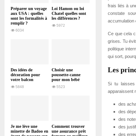
frais liés à u
Préparer un voyage
Loi Hamon ou loi
constate sou
aux USA : quelles
Chatel quelles sont
sont les formalités à
les différences ?
accumulation 
remplir ?
5972
6034
Ce que cela ch
grises. Tu évi
politique inte
qui sort, pourq
Les prin
Des idées de
Choisir une
décoration pour
poussette-canne
votre balcon
pour mon bébé
Si tu laisses
5848
5523
apparaissent 
des achat
des dépen
des notes
Je me lève une
Comment trouver
des justi
minette de Badoo en
une assurance prêt
des erreu