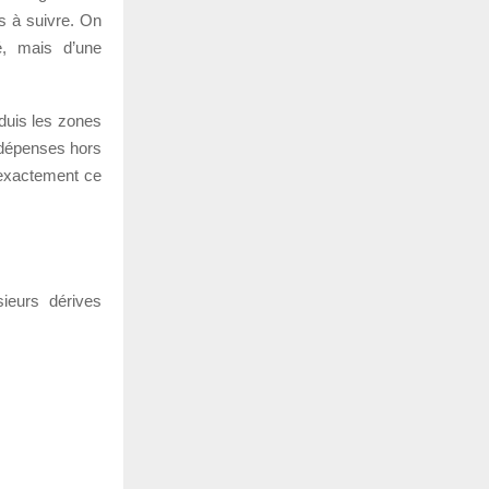
es à suivre. On
é, mais d’une
éduis les zones
s dépenses hors
s exactement ce
sieurs dérives