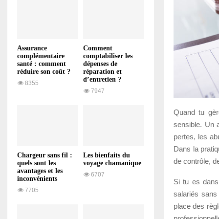
Assurance
Comment
complémentaire
comptabiliser les
santé : comment
dépenses de
réduire son coût ?
réparation et
d’entretien ?
8355
7947
Quand tu gère
sensible. Un a
pertes, les a
Dans la pratiq
Chargeur sans fil :
Les bienfaits du
de contrôle, d
quels sont les
voyage chamanique
avantages et les
6707
inconvénients
Si tu es dan
7705
salariés sans
place des règ
professionnel