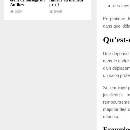
étant de passage sur
fumeur au meilleur
Antibes
prix ?
des tensi
5504
5446
En pratique, 
dans quel déla
Qu’est-
Une dépense p
dans le cadre 
d’un déplacem
un salon profe
Si l’employé p
justificatif
remboursemen
majorité des 
dépense.
Exemples