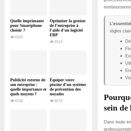
remboursemen
Quelle imprimante
Optimiser la gestion
L’essentiel
pour Smartphone
de l’entreprise à
choisir ?
l’aide d’un logiciel
règles clair
ERP
6542
Dé
6523
Fi
Exi
Uti
Enc
Vér
Publicité externe de
Équiper votre
son entreprise :
piscine d’un système
quelle importance et
de prévention des
quels moyens ?
noyades
Pourquo
6106
6078
sein de 
Dans toute en
professionnels