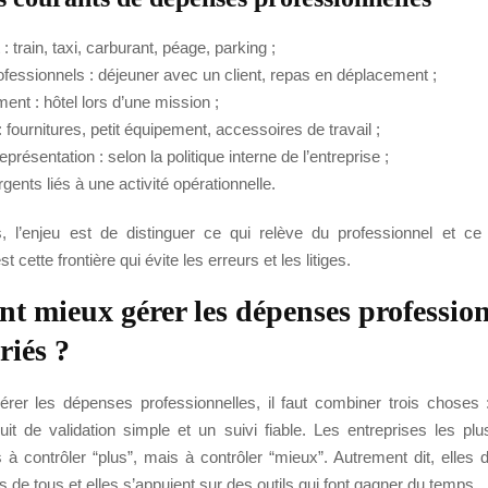
 : train, taxi, carburant, péage, parking ;
ofessionnels : déjeuner avec un client, repas en déplacement ;
ent : hôtel lors d’une mission ;
: fournitures, petit équipement, accessoires de travail ;
représentation : selon la politique interne de l’entreprise ;
gents liés à une activité opérationnelle.
 l’enjeu est de distinguer ce qui relève du professionnel et ce
t cette frontière qui évite les erreurs et les litiges.
 mieux gérer les dépenses profession
riés ?
rer les dépenses professionnelles, il faut combiner trois choses :
cuit de validation simple et un suivi fiable. Les entreprises les pl
à contrôler “plus”, mais à contrôler “mieux”. Autrement dit, elles 
 de tous et elles s’appuient sur des outils qui font gagner du temps.