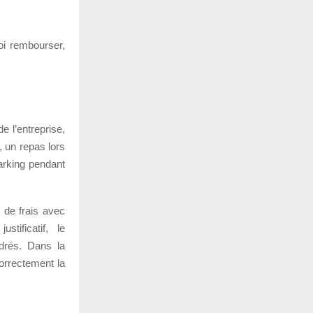
oi rembourser,
 l’entreprise,
, un repas lors
arking pendant
e de frais avec
tificatif, le
drés. Dans la
orrectement la