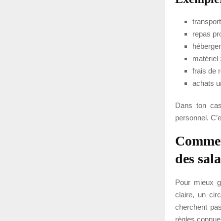
transport
repas pr
hébergem
matériel 
frais de 
achats ur
Dans ton cas,
personnel. C’es
Comment
des sala
Pour mieux gé
claire, un cir
cherchent pas 
règles connues