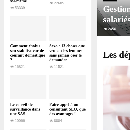
soi-même
22685
Gestion
53339
salarié
2456
Comment choisir
Sexo : 13 choses que
son stabilisateur de
veulent les femmes
Les dé
courant domestique
sans jamais oser le
?
demander
16821
11521
Le conseil de
Faire appel à un
surveillance dans
consultant SEO, que
une SAS
des avantages !
10066
8804