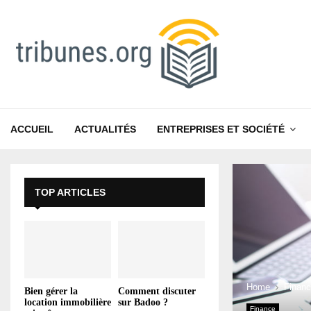
ACCUEIL
ACTUALITÉS
ENTREPRISES ET SOCIÉTÉ
TOP ARTICLES
Home
Finan
Bien gérer la
Comment discuter
location immobilière
sur Badoo ?
Finance