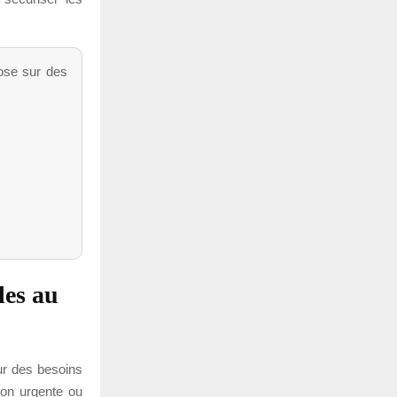
ose sur des
les au
ur des besoins
tion urgente ou