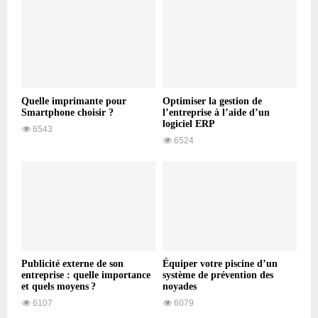
Quelle imprimante pour
Optimiser la gestion de
Smartphone choisir ?
l’entreprise à l’aide d’un
logiciel ERP
6543
6524
Publicité externe de son
Équiper votre piscine d’un
entreprise : quelle importance
système de prévention des
et quels moyens ?
noyades
6107
6079