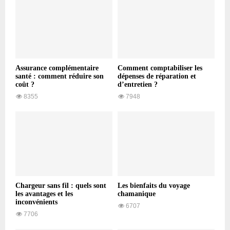
Assurance complémentaire
Comment comptabiliser les
santé : comment réduire son
dépenses de réparation et
coût ?
d’entretien ?
8355
7948
Chargeur sans fil : quels sont
Les bienfaits du voyage
les avantages et les
chamanique
inconvénients
6707
7706