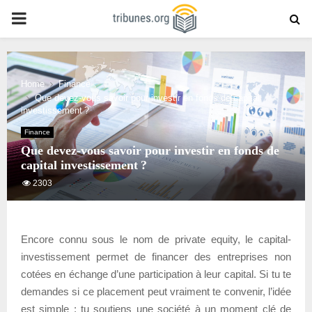
PRIMARY
MENU
Home
Finance
Que devez-vous savoir pour investir en fonds de capital
investissement ?
Finance
Que devez-vous savoir pour investir en fonds de
capital investissement ?
2303
Encore connu sous le nom de private equity, le capital-
investissement permet de financer des entreprises non
cotées en échange d’une participation à leur capital. Si tu te
demandes si ce placement peut vraiment te convenir, l’idée
est simple : tu soutiens une société à un moment clé de