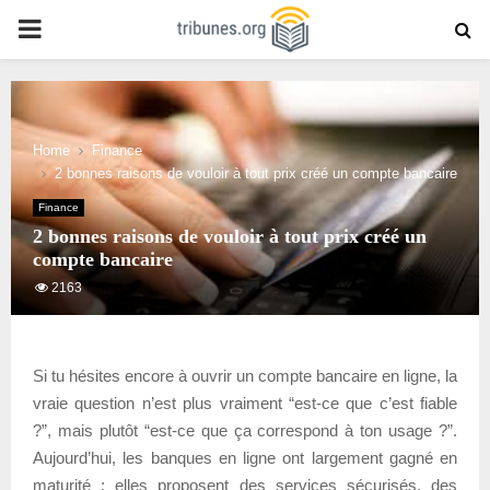
PRIMARY
MENU
Home
Finance
2 bonnes raisons de vouloir à tout prix créé un compte bancaire
Finance
2 bonnes raisons de vouloir à tout prix créé un
compte bancaire
2163
Si tu hésites encore à ouvrir un compte bancaire en ligne, la
vraie question n’est plus vraiment “est-ce que c’est fiable
?”, mais plutôt “est-ce que ça correspond à ton usage ?”.
Aujourd’hui, les banques en ligne ont largement gagné en
maturité : elles proposent des services sécurisés, des