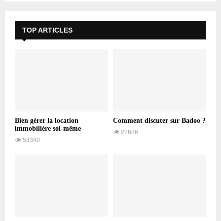
TOP ARTICLES
Bien gérer la location
Comment discuter sur Badoo ?
immobilière soi-même
22686
53340