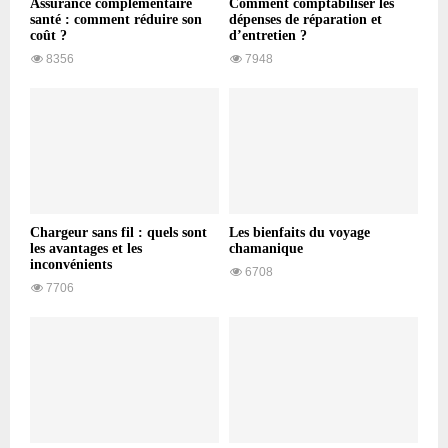
Assurance complémentaire
Comment comptabiliser les
santé : comment réduire son
dépenses de réparation et
coût ?
d’entretien ?
8356
7948
Chargeur sans fil : quels sont
Les bienfaits du voyage
les avantages et les
chamanique
inconvénients
6708
7706