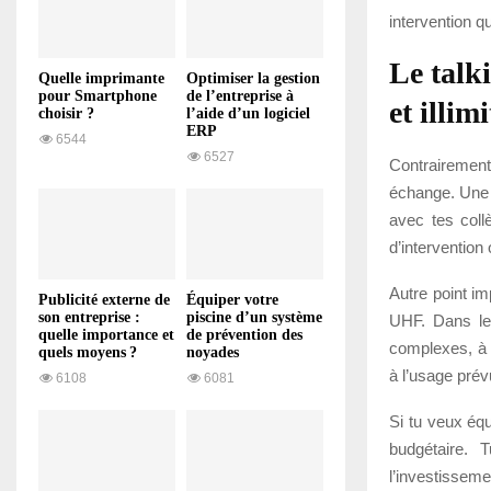
intervention q
Le talk
Quelle imprimante
Optimiser la gestion
pour Smartphone
de l’entreprise à
et illimi
choisir ?
l’aide d’un logiciel
ERP
6544
6527
Contrairement
échange. Une 
avec tes coll
d’intervention
Autre point im
Publicité externe de
Équiper votre
son entreprise :
piscine d’un système
UHF. Dans les
quelle importance et
de prévention des
complexes, à c
quels moyens ?
noyades
à l’usage prév
6108
6081
Si tu veux équ
budgétaire. 
l’investissemen