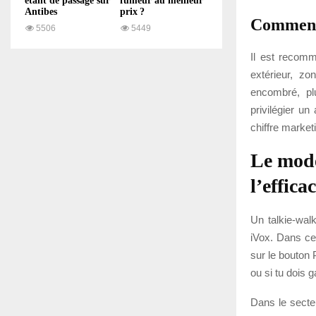
étant de passage sur
fumeur au meilleur
Antibes
prix ?
Comment 
5506
5449
Il est recomm
extérieur, zo
encombré, plu
privilégier u
chiffre market
Le mode
l’efficac
Un talkie-wal
iVox. Dans ce
sur le bouton 
ou si tu dois 
Dans le secte