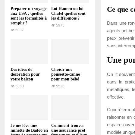
Ce que c
Préparer un voyage
Loi Hamon ou loi
aux USA : quelles
Chatel quelles sont
sont les formalités à
les différences ?
Dans une rond
remplir ?
5975
agents ont beso
6037
peux prévenir
sans interromp
Une por
Des idées de
Choisir une
On lit souvent
décoration pour
poussette-canne
votre balcon
pour mon bébé
dans la prati
5850
5526
métalliques, l
effective.
Concrètement,
raisonner en q
espace ouvert
Je me lève une
Comment trouver
minette de Badoo en
une assurance prêt
modèle unique