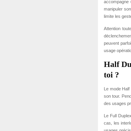
accompagne un
manipuler son
limite les gest
Attention tout
déclenchement
peuvent parfoi
usage opérati
Half Du
toi ?
Le mode Half D
son tour. Pend
des usages pr
Le Full Duple
cas, les inter
usages précis,