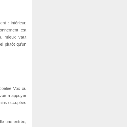
t : intérieur,
ironnement est
es, mieux vaut
l plutôt qu’un
appelée Vox ou
voir à appuyer
 mains occupées
le une entrée,