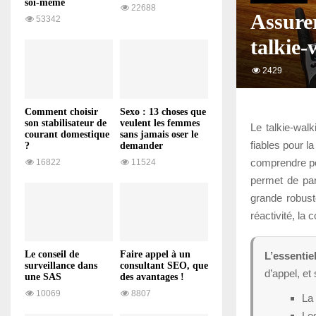
soi-même
22688
Assure
53342
talkie-
2429
Comment choisir
Sexo : 13 choses que
son stabilisateur de
veulent les femmes
Le talkie-walk
courant domestique
sans jamais oser le
fiables pour la
?
demander
comprendre pou
16822
11524
permet de pa
grande robust
réactivité, la 
Le conseil de
Faire appel à un
L’essentiel
surveillance dans
consultant SEO, que
d’appel, e
une SAS
des avantages !
10069
8807
La 
Les