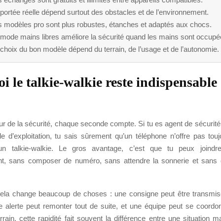
portée réelle dépend surtout des obstacles et de l’environnement.
s modèles pro sont plus robustes, étanches et adaptés aux chocs.
 mode mains libres améliore la sécurité quand les mains sont occupé
choix du bon modèle dépend du terrain, de l’usage et de l’autonomie.
i le talkie-walkie reste indispensable
r de la sécurité, chaque seconde compte. Si tu es agent de sécurité
e d’exploitation, tu sais sûrement qu’un téléphone n’offre pas to
u’un talkie-walkie. Le gros avantage, c’est que tu peux joindr
t, sans composer de numéro, sans attendre la sonnerie et sans 
.
cela change beaucoup de choses : une consigne peut être transmi
 alerte peut remonter tout de suite, et une équipe peut se coord
errain, cette rapidité fait souvent la différence entre une situation m