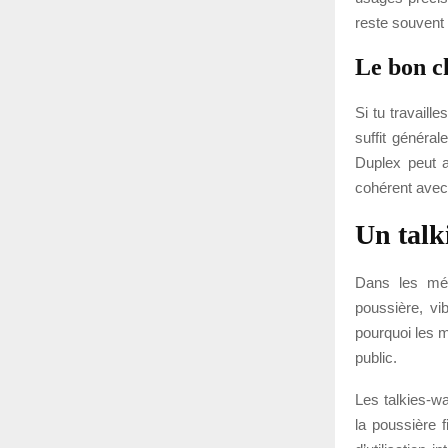
reste souvent l
Le bon ch
Si tu travaill
suffit généra
Duplex peut a
cohérent avec l
Un talk
Dans les méti
poussière, vi
pourquoi les 
public.
Les talkies-wa
la poussière 