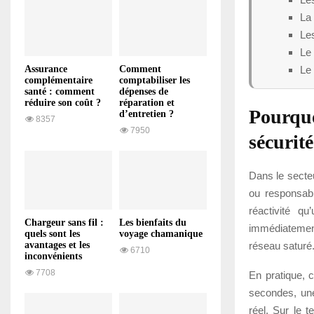
La 
Le
Le
Le 
Assurance
Comment
complémentaire
comptabiliser les
santé : comment
dépenses de
réduire son coût ?
réparation et
Pourquo
d’entretien ?
8357
7950
sécurité
Dans le secteu
ou responsabl
réactivité q
Chargeur sans fil :
Les bienfaits du
immédiatemen
quels sont les
voyage chamanique
réseau saturé
avantages et les
6710
inconvénients
7708
En pratique, 
secondes, une
réel. Sur le t