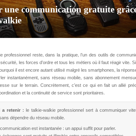
r une communication gratuite grâc
walkie
ie professionnel reste, dans la pratique, l’un des outils de communi
 sécurité, les forces d’ordre et tous les métiers où il faut réagir vite. 
rquoi il est encore autant utilisé malgré les smartphones, la réponse 
rler instantanément, sans réseau mobile, sans abonnement mensue
esse sur le terrain. Concrètement, c’est ce qui en fait un allié pré
coordination et la continuité de service sont prioritaires.
 a retenir :
le talkie-walkie professionnel sert à communiquer vit
t sans dépendre du réseau mobile.
communication est instantanée : un appui suffit pour parler.
 échanges sont gratuits et illimités entre appareils compatibles.