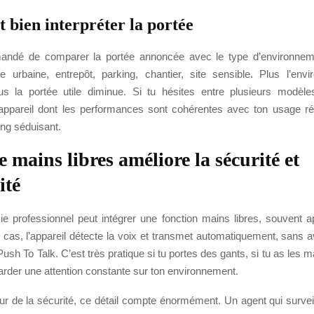
bien interpréter la portée
andé de comparer la portée annoncée avec le type d’environnemen
ne urbaine, entrepôt, parking, chantier, site sensible. Plus l’env
s la portée utile diminue. Si tu hésites entre plusieurs modèl
n appareil dont les performances sont cohérentes avec ton usage rée
ing séduisant.
 mains libres améliore la sécurité et
ité
kie professionnel peut intégrer une fonction mains libres, souvent 
 cas, l’appareil détecte la voix et transmet automatiquement, sans a
Push To Talk. C’est très pratique si tu portes des gants, si tu as les
garder une attention constante sur ton environnement.
ur de la sécurité, ce détail compte énormément. Un agent qui surveil