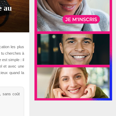
e au
cation les plus
Si tu cherches à
est simple : il
l et avec une
cieux quand la
e, sans coût