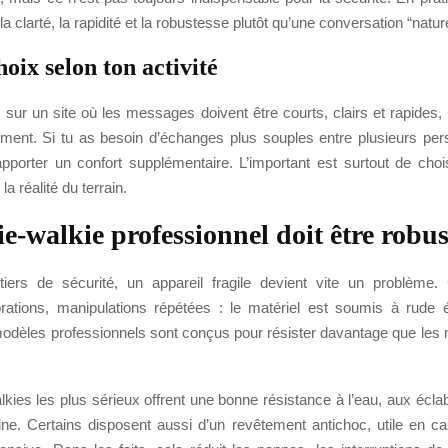
a clarté, la rapidité et la robustesse plutôt qu’une conversation “nature
oix selon ton activité
es sur un site où les messages doivent être courts, clairs et rapides,
lement. Si tu as besoin d’échanges plus souples entre plusieurs pers
pporter un confort supplémentaire. L’important est surtout de chois
a réalité du terrain.
ie-walkie professionnel doit être robus
ers de sécurité, un appareil fragile devient vite un problème. 
brations, manipulations répétées : le matériel est soumis à rude 
modèles professionnels sont conçus pour résister davantage que les
lkies les plus sérieux offrent une bonne résistance à l’eau, aux écl
fine. Certains disposent aussi d’un revêtement antichoc, utile en c