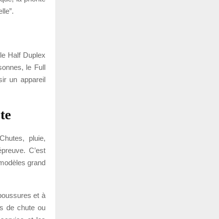
lle”.
 le Half Duplex
onnes, le Full
ir un appareil
te
Chutes, pluie,
épreuve. C’est
 modèles grand
aboussures et à
as de chute ou