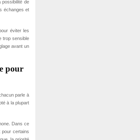
possibilité de
es échanges et
pour éviter les
 trop sensible
églage avant un
ce pour
 chacun parle à
té à la plupart
phone. Dans ce
t pour certains
ue, la priorité