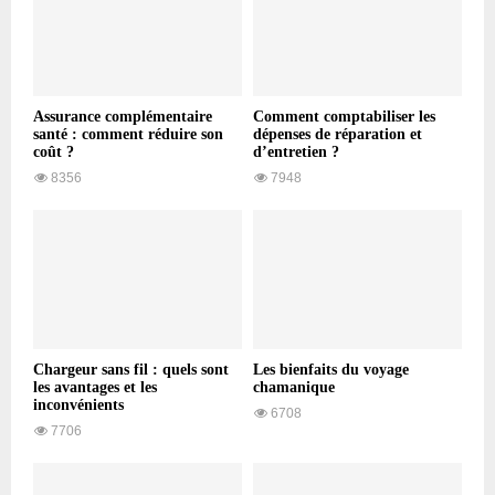
Assurance complémentaire
Comment comptabiliser les
santé : comment réduire son
dépenses de réparation et
coût ?
d’entretien ?
8356
7948
Chargeur sans fil : quels sont
Les bienfaits du voyage
les avantages et les
chamanique
inconvénients
6708
7706