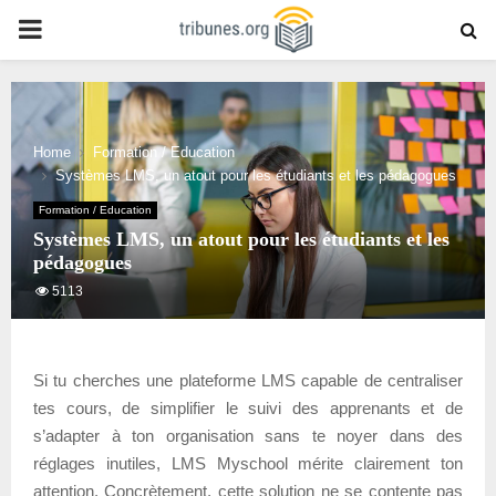
PRIMARY
MENU
Home
Formation / Education
Systèmes LMS, un atout pour les étudiants et les pédagogues
Formation / Education
Systèmes LMS, un atout pour les étudiants et les
pédagogues
5113
Si tu cherches une plateforme LMS capable de centraliser
tes cours, de simplifier le suivi des apprenants et de
s’adapter à ton organisation sans te noyer dans des
réglages inutiles, LMS Myschool mérite clairement ton
attention. Concrètement, cette solution ne se contente pas