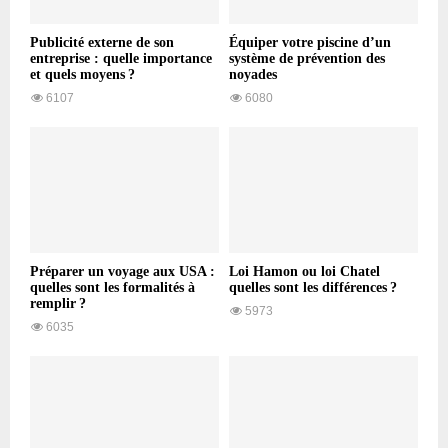
Publicité externe de son
Équiper votre piscine d’un
entreprise : quelle importance
système de prévention des
et quels moyens ?
noyades
6107
6080
Préparer un voyage aux USA :
Loi Hamon ou loi Chatel
quelles sont les formalités à
quelles sont les différences ?
remplir ?
5973
6035