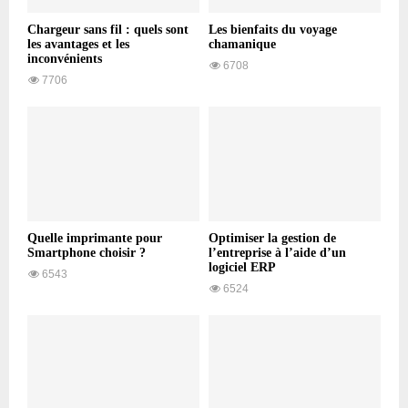
Chargeur sans fil : quels sont
Les bienfaits du voyage
les avantages et les
chamanique
inconvénients
6708
7706
Quelle imprimante pour
Optimiser la gestion de
Smartphone choisir ?
l’entreprise à l’aide d’un
logiciel ERP
6543
6524