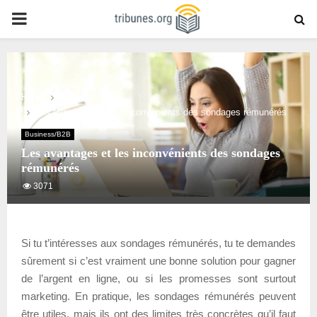
PRIMARY
MENU
Home
Business/B2B
Les avantages et les inconvénients des sondages rémunérés
Business/B2B
Les avantages et les inconvénients des sondages
rémunérés
3071
Si tu t’intéresses aux sondages rémunérés, tu te demandes
sûrement si c’est vraiment une bonne solution pour gagner
de l’argent en ligne, ou si les promesses sont surtout
marketing. En pratique, les sondages rémunérés peuvent
être utiles, mais ils ont des limites très concrètes qu’il faut