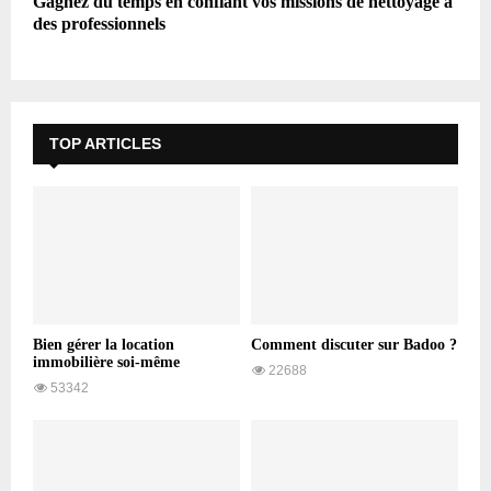
Gagnez du temps en confiant vos missions de nettoyage à
des professionnels
TOP ARTICLES
Bien gérer la location
Comment discuter sur Badoo ?
immobilière soi-même
22688
53342