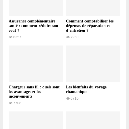
Assurance complémentaire
Comment comptabiliser les
santé : comment réduire son
dépenses de réparation et
coût ?
d’entretien ?
8357
7950
Chargeur sans fil : quels sont
Les bienfaits du voyage
les avantages et les
chamanique
inconvénients
6710
7708