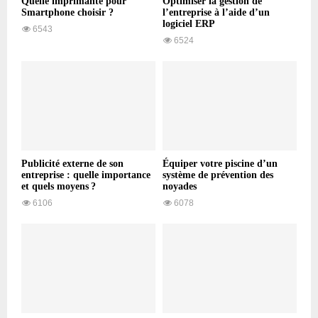
Quelle imprimante pour
Optimiser la gestion de
Smartphone choisir ?
l’entreprise à l’aide d’un
logiciel ERP
6543
6524
Publicité externe de son
Équiper votre piscine d’un
entreprise : quelle importance
système de prévention des
et quels moyens ?
noyades
6106
6078