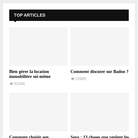
TOP ARTICLES
Bien gérer la location
Comment discuter sur Badoo ?
immobilière soi-même
22685
53340
Comment choisir son
Sexo : 13 choses que veulent les