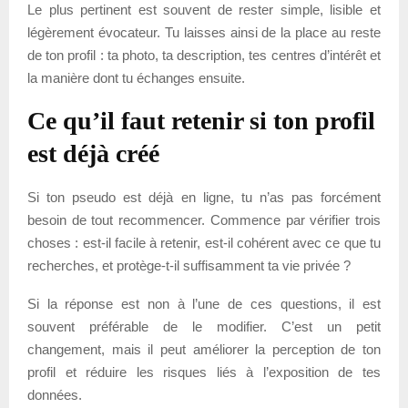
Le plus pertinent est souvent de rester simple, lisible et
légèrement évocateur. Tu laisses ainsi de la place au reste
de ton profil : ta photo, ta description, tes centres d’intérêt et
la manière dont tu échanges ensuite.
Ce qu’il faut retenir si ton profil
est déjà créé
Si ton pseudo est déjà en ligne, tu n’as pas forcément
besoin de tout recommencer. Commence par vérifier trois
choses : est-il facile à retenir, est-il cohérent avec ce que tu
recherches, et protège-t-il suffisamment ta vie privée ?
Si la réponse est non à l’une de ces questions, il est
souvent préférable de le modifier. C’est un petit
changement, mais il peut améliorer la perception de ton
profil et réduire les risques liés à l’exposition de tes
données.