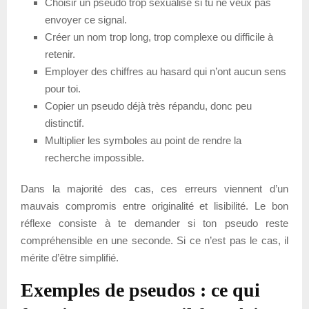
Choisir un pseudo trop sexualisé si tu ne veux pas
envoyer ce signal.
Créer un nom trop long, trop complexe ou difficile à
retenir.
Employer des chiffres au hasard qui n’ont aucun sens
pour toi.
Copier un pseudo déjà très répandu, donc peu
distinctif.
Multiplier les symboles au point de rendre la
recherche impossible.
Dans la majorité des cas, ces erreurs viennent d’un
mauvais compromis entre originalité et lisibilité. Le bon
réflexe consiste à te demander si ton pseudo reste
compréhensible en une seconde. Si ce n’est pas le cas, il
mérite d’être simplifié.
Exemples de pseudos : ce qui