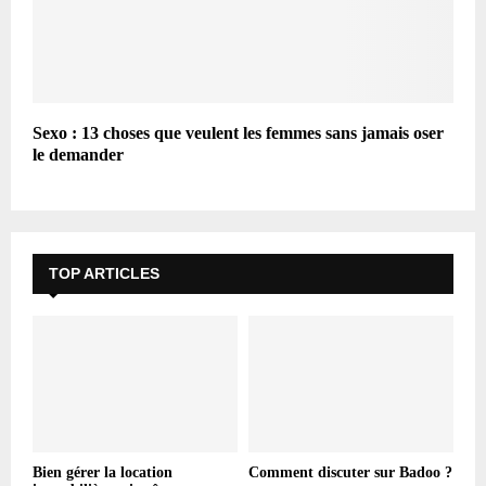
Sexo : 13 choses que veulent les femmes sans jamais oser
le demander
TOP ARTICLES
Bien gérer la location
Comment discuter sur Badoo ?