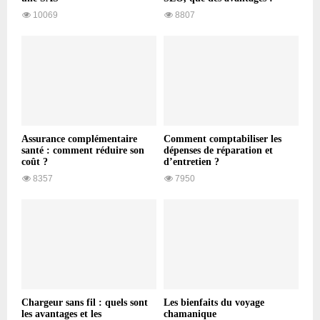
10069
8807
Assurance complémentaire
Comment comptabiliser les
santé : comment réduire son
dépenses de réparation et
coût ?
d’entretien ?
8357
7950
Chargeur sans fil : quels sont
Les bienfaits du voyage
les avantages et les
chamanique