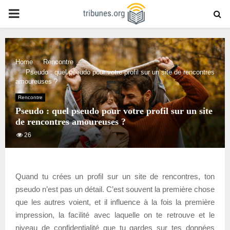
PRIMARY
MENU
Home
Rencontre
Pseudo : quel pseudo pour votre profil sur un site de rencontres
amoureuses ?
Rencontre
Pseudo : quel pseudo pour votre profil sur un site
de rencontres amoureuses ?
26
Quand tu crées un profil sur un site de rencontres, ton
pseudo n’est pas un détail. C’est souvent la première chose
que les autres voient, et il influence à la fois la première
impression, la facilité avec laquelle on te retrouve et le
niveau de confidentialité que tu gardes sur tes données