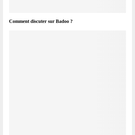
Comment discuter sur Badoo ?