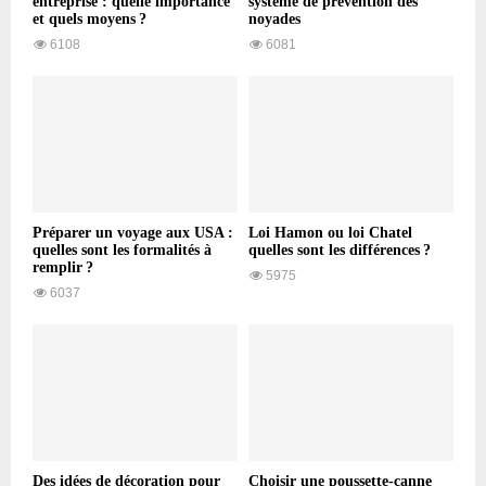
entreprise : quelle importance
système de prévention des
et quels moyens ?
noyades
6108
6081
Préparer un voyage aux USA :
Loi Hamon ou loi Chatel
quelles sont les formalités à
quelles sont les différences ?
remplir ?
5975
6037
Des idées de décoration pour
Choisir une poussette-canne