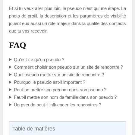
Et si tu veux aller plus loin, le pseudo n’est qu’une étape. La
photo de profil, la description et les paramètres de visibilité
jouent eux aussi un rôle majeur dans la qualité des contacts
que tu vas recevoir.
FAQ
Qu’est-ce qu’un pseudo ?
Comment choisir son pseudo sur un site de rencontre ?
Quel pseudo mettre sur un site de rencontre ?
Pourquoi le pseudo est-il important ?
Peut-on mettre son prénom dans son pseudo ?
Faut-il mettre son nom de famille dans son pseudo ?
Un pseudo peut-il influencer les rencontres ?
Table de matières