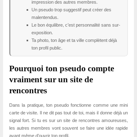
impression des autres membres.
Un pseudo trop suggestif peut créer des
malentendus.
Le bon équilibre, c’est personnalité sans sur-
exposition.
Ta photo, ton âge et ta ville complètent déjà
ton profil public.
Pourquoi ton pseudo compte
vraiment sur un site de
rencontres
Dans la pratique, ton pseudo fonctionne comme une mini
carte de visite. Il ne dit pas tout de toi, mais il donne déjà un
signal fort. Si tu es sur un site de rencontres amoureuses,
les autres membres vont souvent se faire une idée rapide
avant même d’ouvrir ton profil.