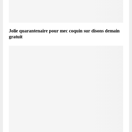
Jolie quarantenaire pour mec coquin sur disons demain
gratuit