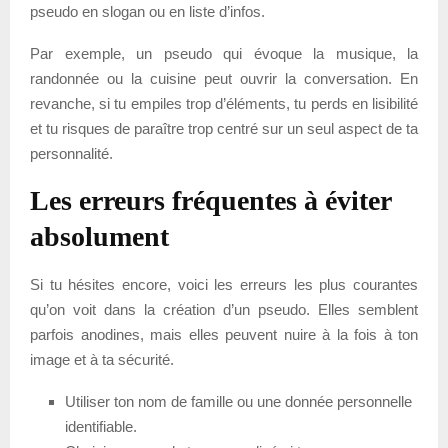
pseudo en slogan ou en liste d’infos.
Par exemple, un pseudo qui évoque la musique, la
randonnée ou la cuisine peut ouvrir la conversation. En
revanche, si tu empiles trop d’éléments, tu perds en lisibilité
et tu risques de paraître trop centré sur un seul aspect de ta
personnalité.
Les erreurs fréquentes à éviter
absolument
Si tu hésites encore, voici les erreurs les plus courantes
qu’on voit dans la création d’un pseudo. Elles semblent
parfois anodines, mais elles peuvent nuire à la fois à ton
image et à ta sécurité.
Utiliser ton nom de famille ou une donnée personnelle
identifiable.