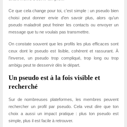
Ce que cela change pour toi, c’est simple : un pseudo bien
choisi peut donner envie d’en savoir plus, alors qu’un
pseudo maladroit peut freiner les contacts ou envoyer un
message que tu ne voulais pas transmettre.
On constate souvent que les profils les plus efficaces sont
ceux dont le pseudo est lisible, cohérent et rassurant. À
l’inverse, un pseudo trop compliqué, trop long ou trop
ambigu peut te desservir dès le départ.
Un pseudo est à la fois visible et
recherché
Sur de nombreuses plateformes, les membres peuvent
rechercher un profil par pseudo. Cela veut dire que ton
choix a aussi un impact pratique : plus ton pseudo est
simple, plus il est facile à retrouver.