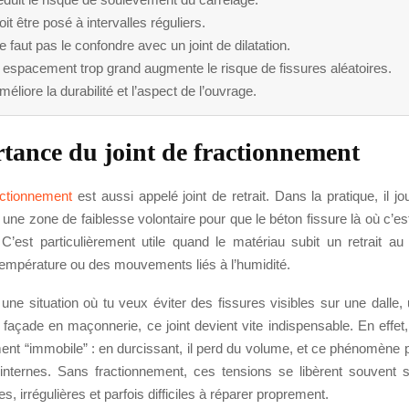
doit être posé à intervalles réguliers.
ne faut pas le confondre avec un joint de dilatation.
 espacement trop grand augmente le risque de fissures aléatoires.
améliore la durabilité et l’aspect de l’ouvrage.
tance du joint de fractionnement
ractionnement
est aussi appelé joint de retrait. Dans la pratique, il jo
ée une zone de faiblesse volontaire pour que le béton fissure là où c’es
 C’est particulièrement utile quand le matériau subit un retrait a
température ou des mouvements liés à l’humidité.
une situation où tu veux éviter des fissures visibles sur une dalle
e façade en maçonnerie, ce joint devient vite indispensable. En effet,
ment “immobile” : en durcissant, il perd du volume, et ce phénomène 
internes. Sans fractionnement, ces tensions se libèrent souvent
s, irrégulières et parfois difficiles à réparer proprement.