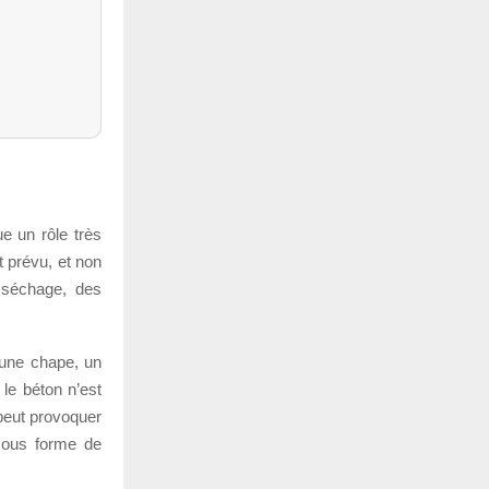
ue un rôle très
t prévu, et non
u séchage, des
, une chape, un
 le béton n’est
peut provoquer
 sous forme de