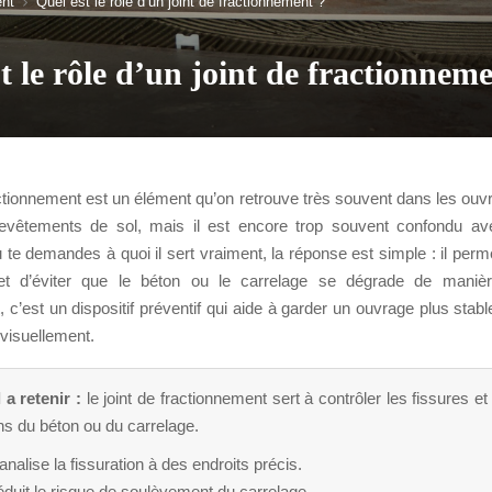
nt
Quel est le rôle d’un joint de fractionnement ?
t le rôle d’un joint de fractionnem
actionnement est un élément qu’on retrouve très souvent dans les ou
evêtements de sol, mais il est encore trop souvent confondu av
 tu te demandes à quoi il sert vraiment, la réponse est simple : il perm
 et d’éviter que le béton ou le carrelage se dégrade de manièr
c’est un dispositif préventif qui aide à garder un ouvrage plus stabl
 visuellement.
 a retenir :
le joint de fractionnement sert à contrôler les fissures et 
ns du béton ou du carrelage.
canalise la fissuration à des endroits précis.
réduit le risque de soulèvement du carrelage.