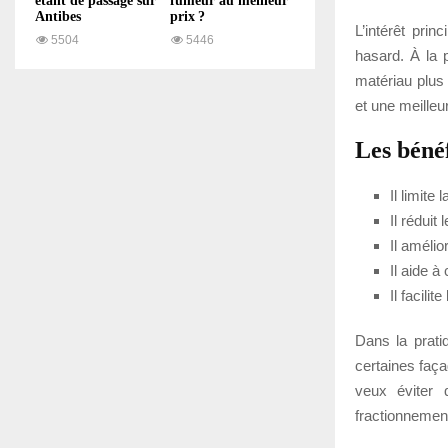
étant de passage sur
fumeur au meilleur
Antibes
prix ?
L’intérêt prin
5504
5446
hasard. À la 
matériau plus 
et une meilleur
Les bénéf
Il limite
Il réduit
Il améli
Il aide à
Il facili
Dans la pratiq
certaines faça
veux éviter 
fractionnement