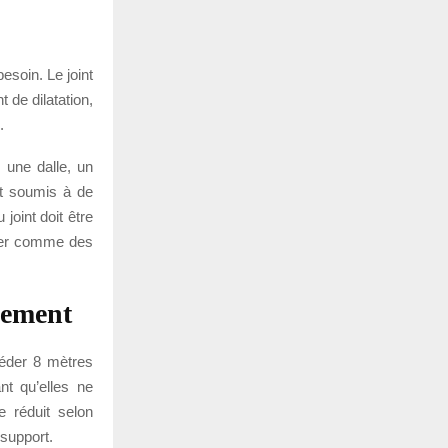
soin. Le joint
t de dilatation,
.
s une dalle, un
est soumis à de
joint doit être
oyer comme des
nement
xcéder 8 mètres
nt qu’elles ne
 réduit selon
 support.