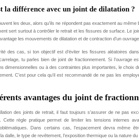
t la différence avec un joint de dilatation ?
uvent les deux, alors qu’ils ne répondent pas exactement au même be
nt sert surtout à contrôler le retrait et les fissures de surface. Le join
avantage les mouvements de dilatation et de contraction d’un ouvrage
té des cas, si ton objectif est d’éviter les fissures aléatoires dan
 carrelage, tu parles bien de joint de fractionnement. Si l’ouvrage 
ons dimensionnelles ou à des contraintes plus importantes, le choix du 
inement. C’est pour cela qu’il est recommandé de ne pas les empl
férents avantages du joint de fraction
allation des joints de retrait, il faut toujours s’assurer de ne pas e
 Cette règle pratique permet de limiter les tensions internes ava
roblématiques. Dans certains cas, l’espacement devra même être
 la dalle, le type de revêtement, l’exposition thermique ou la nature du