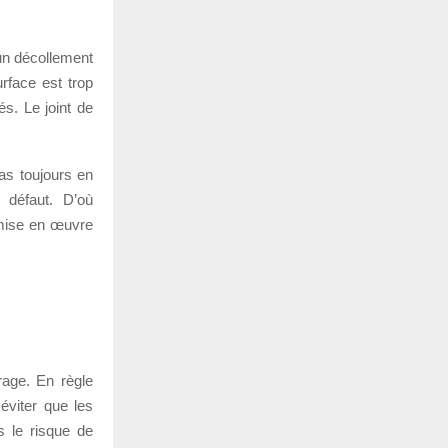
un décollement
rface est trop
s. Le joint de
as toujours en
 défaut. D’où
 mise en œuvre
rage. En règle
éviter que les
s le risque de