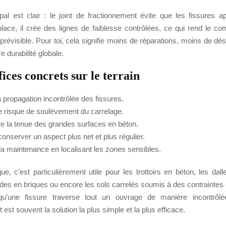
cipal est clair : le joint de fractionnement évite que les fissures 
place, il crée des lignes de faiblesse contrôlées, ce qui rend le c
prévisible. Pour toi, cela signifie moins de réparations, moins de dé
e durabilité globale.
ices concrets sur le terrain
 la propagation incontrôlée des fissures.
 le risque de soulèvement du carrelage.
ore la tenue des grandes surfaces en béton.
 conserver un aspect plus net et plus régulier.
te la maintenance en localisant les zones sensibles.
ue, c’est particulièrement utile pour les trottoirs en béton, les dall
des en briques ou encore les sols carrelés soumis à des contraintes de
qu’une fissure traverse tout un ouvrage de manière incontrôlée
 est souvent la solution la plus simple et la plus efficace.