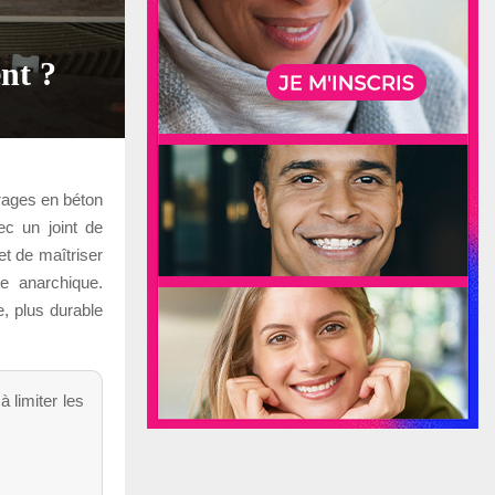
ent ?
vrages en béton
ec un joint de
et de maîtriser
e anarchique.
e, plus durable
à limiter les