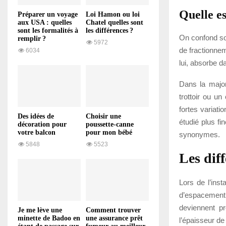
Quelle es
Préparer un voyage
Loi Hamon ou loi
aux USA : quelles
Chatel quelles sont
sont les formalités à
les différences ?
On confond so
remplir ?
5972
de fractionneme
6034
lui, absorbe d
Dans la majori
trottoir ou un
fortes variati
Des idées de
Choisir une
étudié plus f
décoration pour
poussette-canne
votre balcon
pour mon bébé
synonymes.
5848
5523
Les dif
Lors de l’inst
d’espacement.
deviennent p
Je me lève une
Comment trouver
minette de Badoo en
une assurance prêt
l’épaisseur de