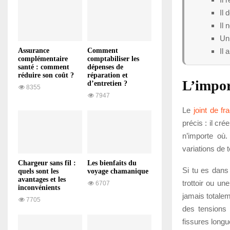
Il 
Il 
Un
Il 
Assurance
Comment
complémentaire
comptabiliser les
santé : comment
dépenses de
réduire son coût ?
réparation et
L’impor
d’entretien ?
8355
7947
Le
joint de f
précis : il cr
n’importe où.
variations de 
Chargeur sans fil :
Les bienfaits du
Si tu es dans 
quels sont les
voyage chamanique
avantages et les
trottoir ou un
6707
inconvénients
jamais totale
7705
des tensions 
fissures longue