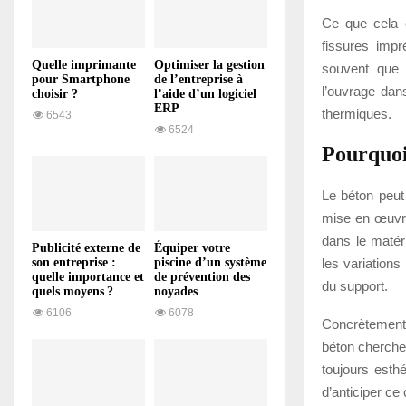
Ce que cela c
fissures impr
Quelle imprimante
Optimiser la gestion
souvent que 
pour Smartphone
de l’entreprise à
l’ouvrage dan
choisir ?
l’aide d’un logiciel
ERP
thermiques.
6543
6524
Pourquoi
Le béton peut 
mise en œuvre
dans le matér
Publicité externe de
Équiper votre
les variations
son entreprise :
piscine d’un système
quelle importance et
de prévention des
du support.
quels moyens ?
noyades
6106
6078
Concrètement, 
béton cherche
toujours esthé
d’anticiper c