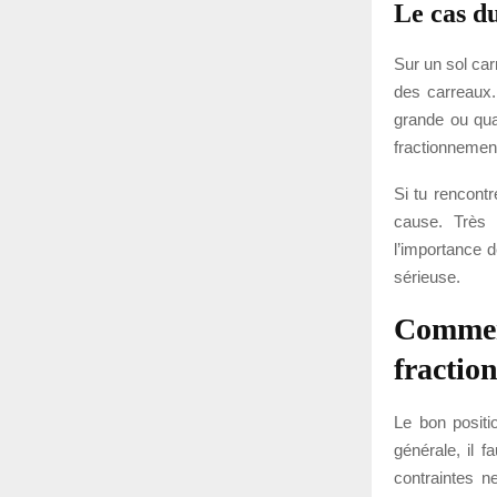
Le cas du
Sur un sol ca
des carreaux.
grande ou qua
fractionnement
Si tu rencont
cause. Très 
l’importance 
sérieuse.
Comment
fractio
Le bon positi
générale, il 
contraintes n