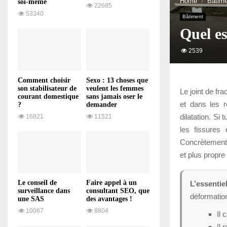
Home
Bâtime
soi-même
22685
53340
Bâtiment
Quel es
2539
Comment choisir
Sexo : 13 choses que
son stabilisateur de
veulent les femmes
Le joint de fr
courant domestique
sans jamais oser le
et dans les r
?
demander
dilatation. Si
16821
11521
les fissures
Concrètement, 
et plus propre
Le conseil de
Faire appel à un
L’essentiel
surveillance dans
consultant SEO, que
déformatio
une SAS
des avantages !
10067
8804
Il 
Il 