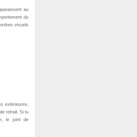
apparaissent au
omportement du
sordres visuels
es extérieures,
 retrait. Si tu
, le joint de