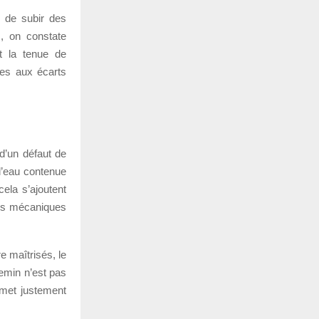
u de subir des
s, on constate
t la tenue de
ées aux écarts
 d’un défaut de
l’eau contenue
ela s’ajoutent
ntes mécaniques
e maîtrisés, le
emin n’est pas
ermet justement