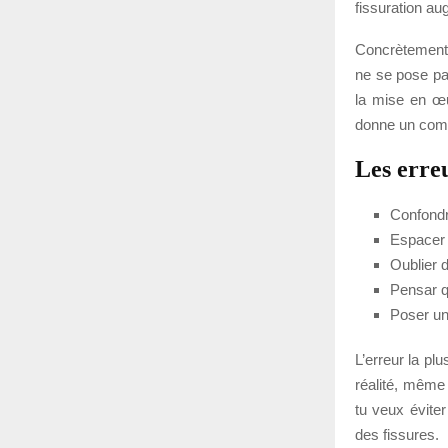
fissuration au
Concrètement, 
ne se pose pas
la mise en œu
donne un com
Les erreu
Confondre
Espacer 
Oublier d
Pensar qu
Poser un
L’erreur la pl
réalité, même 
tu veux éviter
des fissures.