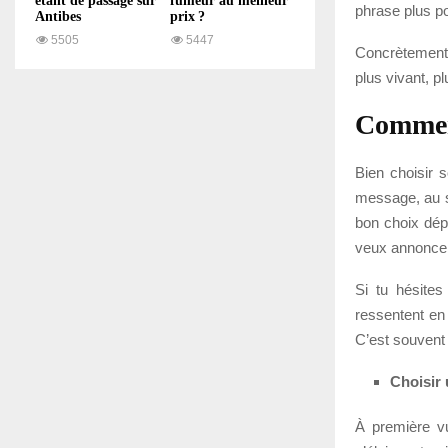
étant de passage sur
fumeur au meilleur
phrase plus po
Antibes
prix ?
5505
5447
Concrètement, 
plus vivant, p
Comment
Bien choisir s
message, au st
bon choix dép
veux annoncer
Si tu hésite
ressentent en
C’est souvent 
Choisir 
À première vu