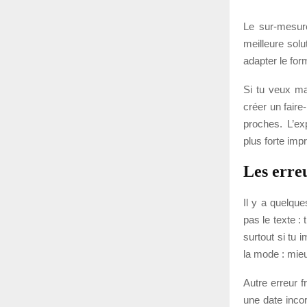
Le sur-mesure
meilleure sol
adapter le form
Si tu veux ma
créer un faire
proches. L’ex
plus forte imp
Les erreu
Il y a quelque
pas le texte : t
surtout si tu 
la mode : mieu
Autre erreur f
une date incor