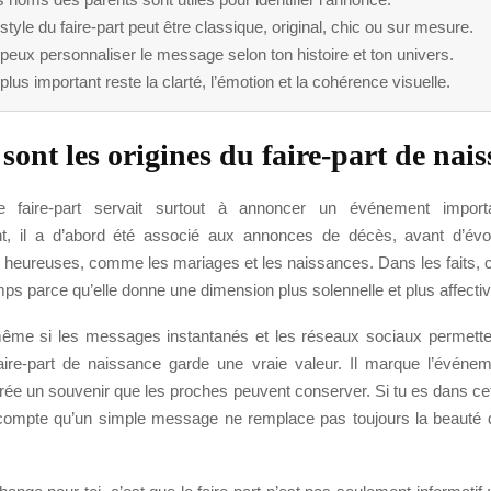
style du faire-part peut être classique, original, chic ou sur mesure.
peux personnaliser le message selon ton histoire et ton univers.
plus important reste la clarté, l’émotion et la cohérence visuelle.
sont les origines du faire-part de nai
 le faire-part servait surtout à annoncer un événement importa
nt, il a d’abord été associé aux annonces de décès, avant d’évo
 heureuses, comme les mariages et les naissances. Dans les faits, ce
mps parce qu’elle donne une dimension plus solennelle et plus affectiv
même si les messages instantanés et les réseaux sociaux permette
 faire-part de naissance garde une vraie valeur. Il marque l’événeme
l crée un souvenir que les proches peuvent conserver. Si tu es dans cett
 compte qu’un simple message ne remplace pas toujours la beauté