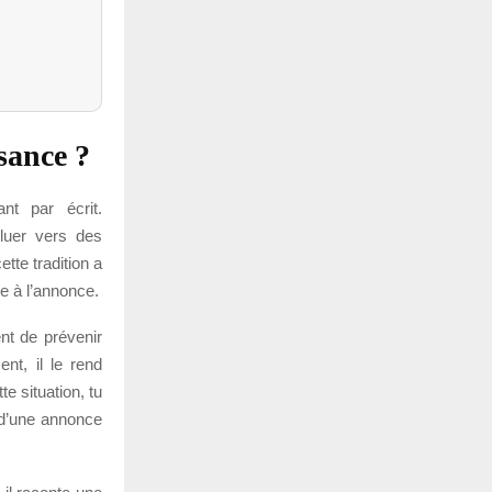
ssance ?
nt par écrit.
luer vers des
tte tradition a
e à l’annonce.
nt de prévenir
nt, il le rend
e situation, tu
 d’une annonce