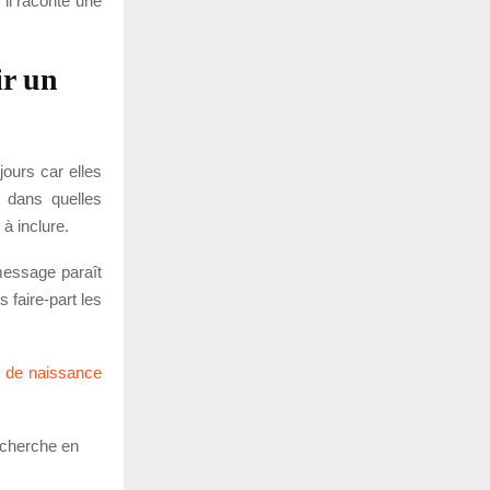
 il raconte une
ir un
jours car elles
t dans quelles
 à inclure.
 message paraît
s faire-part les
rt de naissance
e cherche en