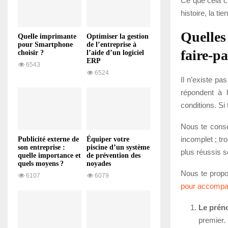
Ce que cela ch
histoire, la ti
Quelles
Quelle imprimante
Optimiser la gestion
pour Smartphone
de l’entreprise à
faire-p
choisir ?
l’aide d’un logiciel
ERP
6543
6524
Il n’existe pa
répondent à l
conditions. Si 
Nous te consei
incomplet ; tro
Publicité externe de
Équiper votre
son entreprise :
piscine d’un système
plus réussis s
quelle importance et
de prévention des
quels moyens ?
noyades
Nous te propo
6107
6079
pour accompagn
Le préno
premier.