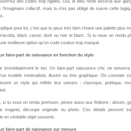
jourd’hui des codes trop rigides. Oui, le bleu reste associé aux gar
s l’imaginaire collectif, mais tu n’es pas obligé de suivre cette logiqu
s.
plique pour toi, c’est que tu peux très bien choisir une palette plus m
rracotta, blanc cassé, doré ou noir et blanc. Si tu veux un rendu p
une meilleure option qu’un code couleur trop marqué.
un faire-part de naissance en fonction du style
e immédiatement le ton. Un faire-part naissance chic ne renver
’un modèle minimaliste, illustré ou très graphique. On constate s
issent un style qui reflète leur univers : classique, poétique, mo
iné.
 si tu veux un rendu premium, pense aussi aux finitions : dorure, ga
mat magnet, découpe originale ou photo. Ces détails peuvent tr
 en véritable objet souvenir.
un faire-part de naissance sur mesure