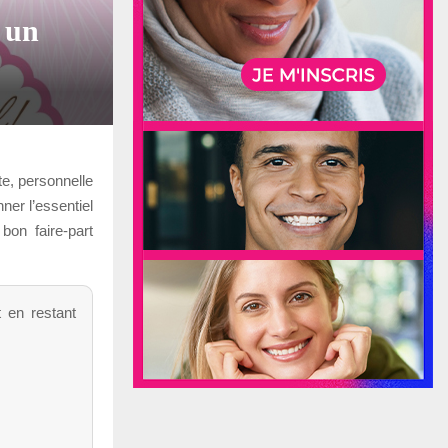
r un
te, personnelle
ner l’essentiel
bon faire-part
t en restant