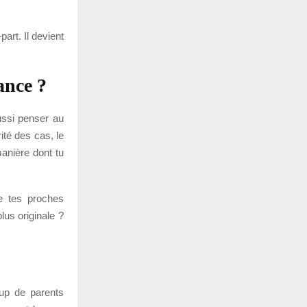
art. Il devient
ance ?
aussi penser au
ité des cas, le
anière dont tu
e tes proches
us originale ?
oup de parents