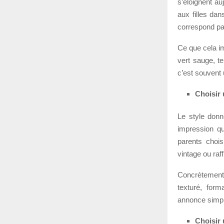
s’éloignent au
aux filles dan
correspond pa
Ce que cela im
vert sauge, te
c’est souvent 
Choisir 
Le style donn
impression qu
parents chois
vintage ou raff
Concrètement,
texturé, for
annonce simple
Choisir 