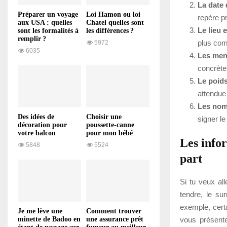
La date 
Préparer un voyage
Loi Hamon ou loi
repère pr
aux USA : quelles
Chatel quelles sont
Le lieu 
sont les formalités à
les différences ?
remplir ?
plus com
5972
6035
Les mens
concrète
Le poids
attendue
Les nom
Des idées de
Choisir une
signer l
décoration pour
poussette-canne
votre balcon
pour mon bébé
Les infor
5848
5524
part
Si tu veux al
tendre, le su
exemple, cer
Je me lève une
Comment trouver
vous présente
minette de Badoo en
une assurance prêt