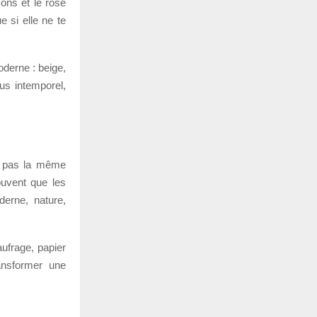
çons et le rose
e si elle ne te
oderne : beige,
lus intemporel,
ra pas la même
ouvent que les
derne, nature,
ufrage, papier
ansformer une