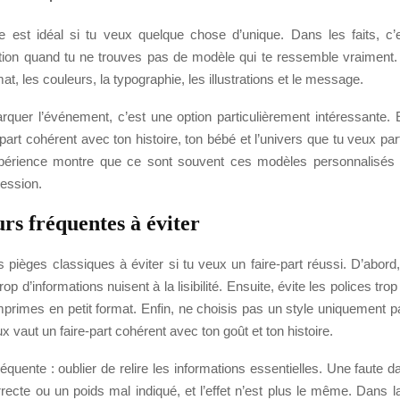
 est idéal si tu veux quelque chose d’unique. Dans les faits, c’
ution quand tu ne trouves pas de modèle qui te ressemble vraiment.
at, les couleurs, la typographie, les illustrations et le message.
rquer l’événement, c’est une option particulièrement intéressante. 
-part cohérent avec ton histoire, ton bébé et l’univers que tu veux pa
périence montre que ce sont souvent ces modèles personnalisés q
ression.
rs fréquentes à éviter
s pièges classiques à éviter si tu veux un faire-part réussi. D’abor
rop d’informations nuisent à la lisibilité. Ensuite, évite les polices trop d
imprimes en petit format. Enfin, ne choisis pas un style uniquement pa
x vaut un faire-part cohérent avec ton goût et ton histoire.
réquente : oublier de relire les informations essentielles. Une faute 
recte ou un poids mal indiqué, et l’effet n’est plus le même. Dans l