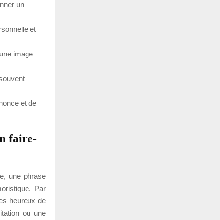
onner un
rsonnelle et
e une image
 souvent
annonce et de
n faire-
ue, une phrase
oristique. Par
es heureux de
itation ou une