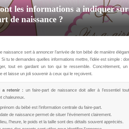
ont les informations a indiquer su
art de naissance ?
de naissance sert à annoncer l’arrivée de ton bébé de manière élégan
Si tu te demandes quelles informations mettre, l’idée est simple : don
er, tout en gardant un ton qui te ressemble. Concrètement, un 
 et laisse un joli souvenir à ceux qui le reçoivent.
l a retenir :
un faire-part de naissance doit aller à l’essentiel tou
et chaleureux.
prénom du bébé est l’information centrale du faire-part.
 date de naissance permet de situer l’événement clairement.
lieu, l’heure, le poids et la taille sont des détails souvent appréciés.
 noms des parents sont utiles pour identifier l’annonce.