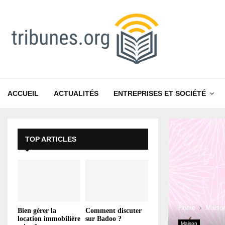
ACCUEIL
ACTUALITÉS
ENTREPRISES ET SOCIÉTÉ
TOP ARTICLES
Home
Maiso
Bien gérer la
Comment discuter
location immobilière
sur Badoo ?
Maison