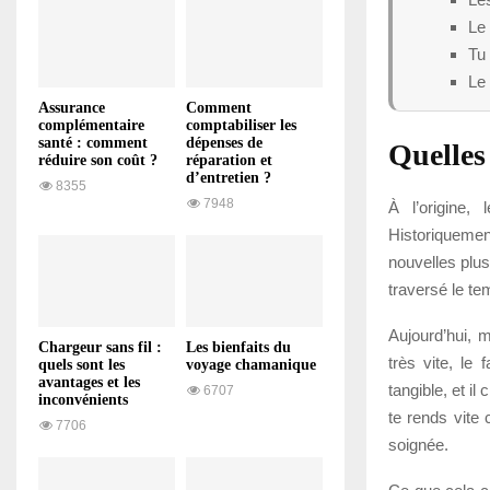
Le 
Tu 
Le 
Assurance
Comment
complémentaire
comptabiliser les
santé : comment
dépenses de
Quelles 
réduire son coût ?
réparation et
d’entretien ?
8355
7948
À l’origine,
Historiqueme
nouvelles plus
traversé le te
Aujourd’hui, 
Chargeur sans fil :
Les bienfaits du
très vite, le
quels sont les
voyage chamanique
avantages et les
tangible, et i
6707
inconvénients
te rends vite
7706
soignée.