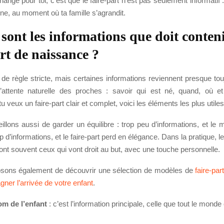
ange pour toi, c’est que le faire-part n’est pas seulement informatif :
enne, au moment où ta famille s’agrandit.
 sont les informations que doit conten
art de naissance ?
s de règle stricte, mais certaines informations reviennent presque tou
’attente naturelle des proches : savoir qui est né, quand, où e
tu veux un faire-part clair et complet, voici les éléments les plus utiles
llons aussi de garder un équilibre : trop peu d’informations, et le
p d’informations, et le faire-part perd en élégance. Dans la pratique, le
ont souvent ceux qui vont droit au but, avec une touche personnelle.
sons également de découvrir une sélection de modèles de
faire-pa
er l’arrivée de votre enfant
.
m de l’enfant
: c’est l’information principale, celle que tout le mond