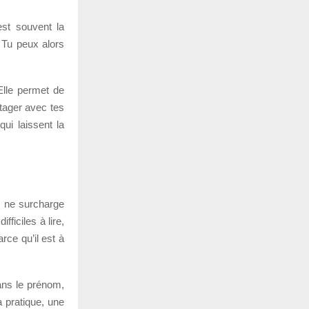
est souvent la
 Tu peux alors
Elle permet de
rtager avec tes
ui laissent la
d, ne surcharge
ifficiles à lire,
rce qu’il est à
dans le prénom,
a pratique, une