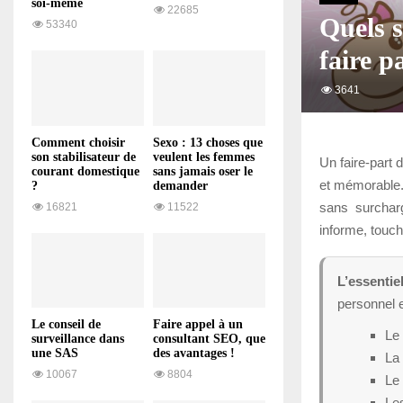
soi-même
22685
Quels s
53340
faire p
3641
Comment choisir
Sexo : 13 choses que
son stabilisateur de
veulent les femmes
Un faire-part 
courant domestique
sans jamais oser le
et mémorable. 
?
demander
sans surcharg
16821
11522
informe, touche
L’essentie
personnel 
Le conseil de
Faire appel à un
Le 
surveillance dans
consultant SEO, que
une SAS
des avantages !
La
10067
8804
Le 
Les