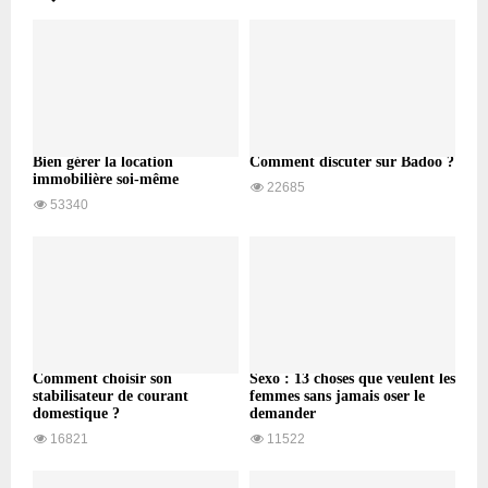
Bien gérer la location
Comment discuter sur Badoo ?
immobilière soi-même
22685
53340
Comment choisir son
Sexo : 13 choses que veulent les
stabilisateur de courant
femmes sans jamais oser le
domestique ?
demander
16821
11522