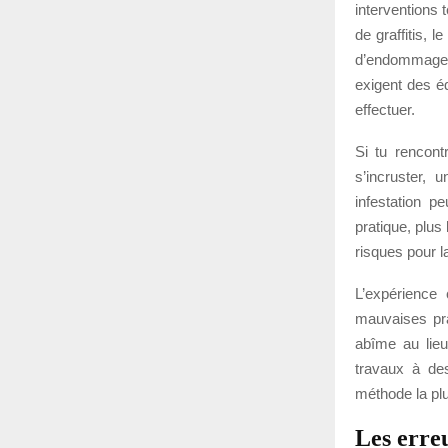
interventions 
de graffitis, 
d’endommager
exigent des é
effectuer.
Si tu rencont
s’incruster, 
infestation p
pratique, plus 
risques pour l
L’expérience
mauvaises pra
abîme au lieu
travaux à des
méthode la plu
Les erreu