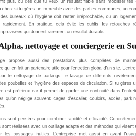
ffit plus, ou dès que tu veux un résultat fiable sans mobiliser tes 
n choix si tu gères un immeuble avec des parties communes, un co
, des bureaux où l’hygiène doit rester irréprochable, ou un logement
 rapidement. En pratique, cela évite les oublis, les retouches r
improvisées qui donnent rarement un résultat durable.
 Alpha, nettoyage et conciergerie en Su
yage propose aussi des prestations plus complètes de maint
e qui en fait un partenaire utile pour l’entretien global d’un site. L’entre
ur le nettoyage de parkings, le lavage de différents revêtement
es poubelles et l’hygiène des espaces de circulation. Si tu gères u
ce est précieux car il permet de garder une continuité dans l’entret
s qu’on néglige souvent: cages d’escalier, couloirs, accès, parki
cès.
ons sont pensées pour combiner rapidité et efficacité. Concrètement
 sont réalisées avec un outillage adapté et des méthodes qui visent u
er les passages inutiles. L’entreprise met aussi en avant l’usa