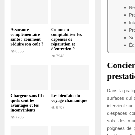
Net
Pre
In
Pr
Assurance
Comment
complémentaire
comptabiliser les
Ser
santé : comment
dépenses de
réduire son coût ?
réparation et
Équ
d’entretien ?
8355
7948
Concier
prestat
Dans la pratiq
Chargeur sans fil :
Les bienfaits du
surfaces qui 
quels sont les
voyage chamanique
intervient sur
avantages et les
6707
inconvénients
d’espaces com
7706
sols, des mur
poignées de p