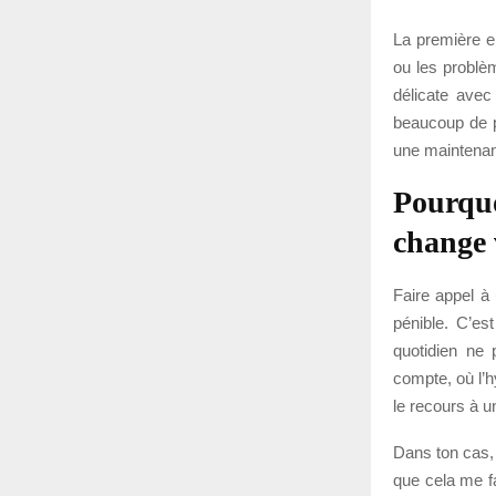
La première er
ou les problè
délicate avec
beaucoup de pe
une maintenan
Pourquo
change 
Faire appel à
pénible. C’est
quotidien ne 
compte, où l’h
le recours à u
Dans ton cas,
que cela me fai