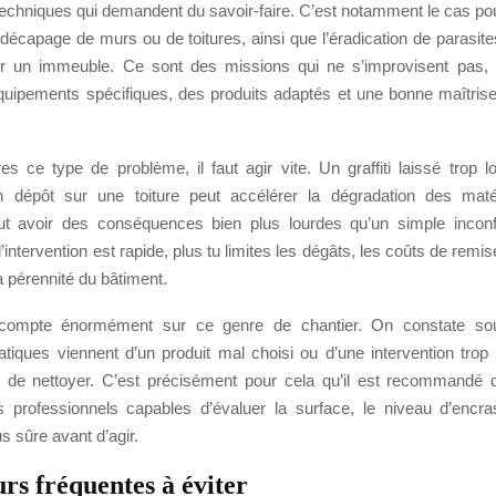
techniques qui demandent du savoir-faire. C’est notamment le cas po
le décapage de murs ou de toitures, ainsi que l’éradication de parasit
 un immeuble. Ce sont des missions qui ne s’improvisent pas, p
quipements spécifiques, des produits adaptés et une bonne maîtris
res ce type de problème, il faut agir vite. Un graffiti laissé trop 
un dépôt sur une toiture peut accélérer la dégradation des mat
eut avoir des conséquences bien plus lourdes qu’un simple inconf
l’intervention est rapide, plus tu limites les dégâts, les coûts de remis
a pérennité du bâtiment.
 compte énormément sur ce genre de chantier. On constate so
tiques viennent d’un produit mal choisi ou d’une intervention trop 
 de nettoyer. C’est précisément pour cela qu’il est recommandé 
 professionnels capables d’évaluer la surface, le niveau d’encr
s sûre avant d’agir.
rs fréquentes à éviter