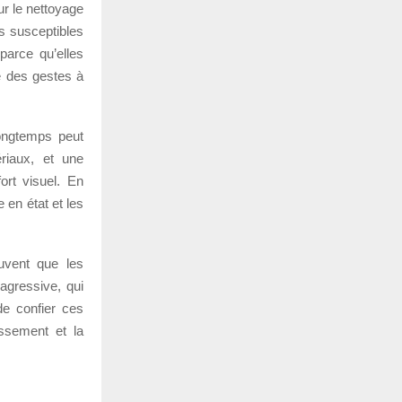
ur le nettoyage
es susceptibles
arce qu’elles
e des gestes à
longtemps peut
ériaux, et une
ort visuel. En
e en état et les
uvent que les
agressive, qui
de confier ces
assement et la