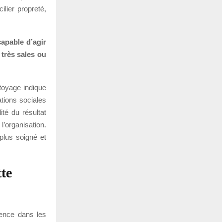
ilier propreté,
capable d’agir
 très sales ou
toyage indique
ations sociales
ité du résultat
’organisation.
 plus soigné et
tte
ience dans les