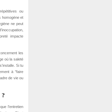
épétitives ou
us homogène et
hygiène ne peut
’inoccupation,
preté impacte
concernent les
e où la saleté
installe. Si tu
ement à “faire
cadre de vie ou
 ?
que l’entretien