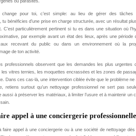
ergènes ou parasites.
change pour toi, c’est simple: au lieu de gérer des tâches r
 tu bénéficies d’une prise en charge structurée, avec un résultat pl
. C’est particulièrement pertinent si tu es dans une situation où l’
oximative, par exemple avant un état des lieux, après une période d
aux recevant du public ou dans un environnement où la pro
image de ton activité.
es professionnels observent que les demandes les plus urgentes 
 les vitres ternies, les moquettes encrassées et les zones de passag
e. Dans ces cas-là, une intervention ciblée évite que le problème ne s’
e, retiens surtout qu’un nettoyage professionnel ne sert pas seul
ide aussi à préserver les matériaux, à limiter l’usure et à maintenir un 
 sain.
ire appel à une conciergerie professionnelle
à faire appel à une conciergerie ou à une société de nettoyage dès 