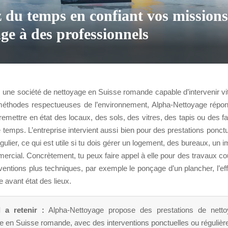
 du temps en confiant vos missions
ge à des professionnels
s une société de nettoyage en Suisse romande capable d’intervenir vi
éthodes respectueuses de l’environnement, Alpha-Nettoyage répo
 remettre en état des locaux, des sols, des vitres, des tapis ou des 
e temps. L’entreprise intervient aussi bien pour des prestations ponct
égulier, ce qui est utile si tu dois gérer un logement, des bureaux, un
ercial. Concrètement, tu peux faire appel à elle pour des travaux 
ventions plus techniques, par exemple le ponçage d’un plancher, l’e
e avant état des lieux.
l a retenir :
Alpha-Nettoyage propose des prestations de nett
e en Suisse romande, avec des interventions ponctuelles ou régulièr