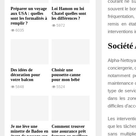
courant ne su
souvent le bo
Préparer un voyage
Loi Hamon ou loi
aux USA : quelles
Chatel quelles sont
fréquentation
sont les formalités à
les différences ?
remplir ?
remis en état
5972
6035
interventions 
Société
Alpha-Netto
conciergerie, c
Des idées de
Choisir une
décoration pour
poussette-canne
notamment po
votre balcon
pour mon bébé
maintenance d
5848
5524
type de servi
dans les zone
difficiles d’ac
Les interventi
que les tâches
Je me lève une
Comment trouver
minette de Badoo en
une assurance prêt
sans multipli