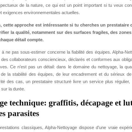
spectueux de la nature, ce qui est un point important si tu veux conc
t exigences environnementales actuelles.
s, cette approche est intéressante si tu cherches un prestataire 
rifier la qualité, notamment sur des surfaces fragiles, des zones
chaque détail compte.
t à ne pas sous-estimer concerne la fiabilité des équipes. Alpha-Net
c des collaborateurs consciencieux, déclarés et conformes aux oblig
ives. Ce n’est pas un détail: dans le domaine du nettoyage, la qual
de la stabilité des équipes, de leur encadrement et du sérieux de l
té des cas, un prestataire structuré livre un service plus régulier,
 sur la durée.
e technique: graffitis, décapage et lu
es parasites
restations classiques, Alpha-Nettoyage dispose d’une vraie expér