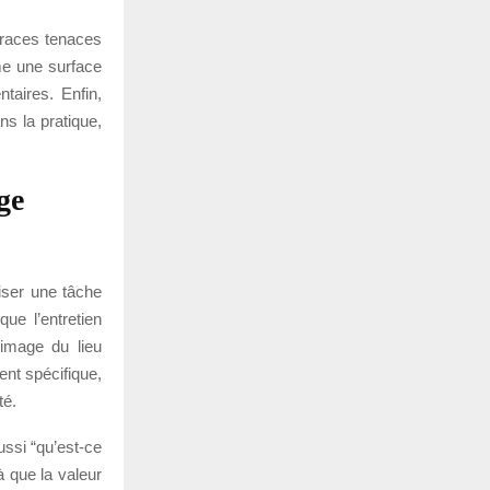
 traces tenaces
me une surface
taires. Enfin,
ns la pratique,
ge
iser une tâche
que l’entretien
’image du lieu
ent spécifique,
té.
ssi “qu’est-ce
là que la valeur