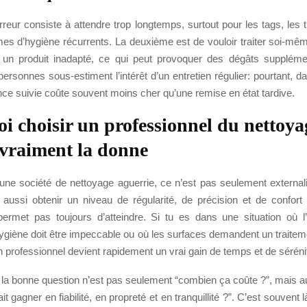
reur consiste à attendre trop longtemps, surtout pour les tags, les
mes d’hygiène récurrents. La deuxième est de vouloir traiter soi-mê
 un produit inadapté, ce qui peut provoquer des dégâts supplémen
rsonnes sous-estiment l’intérêt d’un entretien régulier: pourtant, da
ce suivie coûte souvent moins cher qu’une remise en état tardive.
i choisir un professionnel du nettoya
vraiment la donne
 une société de nettoyage aguerrie, ce n’est pas seulement external
 aussi obtenir un niveau de régularité, de précision et de confort 
permet pas toujours d’atteindre. Si tu es dans une situation où l
ygiène doit être impeccable ou où les surfaces demandent un traitem
n professionnel devient rapidement un vrai gain de temps et de séréni
 la bonne question n’est pas seulement “combien ça coûte ?”, mais au
t gagner en fiabilité, en propreté et en tranquillité ?”. C’est souvent 