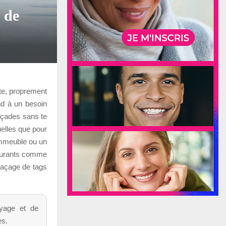
 de
te, proprement
nd à un besoin
façades sans te
uelles que pour
 immeuble ou un
courants comme
ffaçage de tags
oyage et de
es.