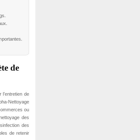
gs.
aux.
mportantes.
te de
 l’entretien de
lpha-Nettoyage
de commerces ou
 nettoyage des
sinfection des
les de retenir