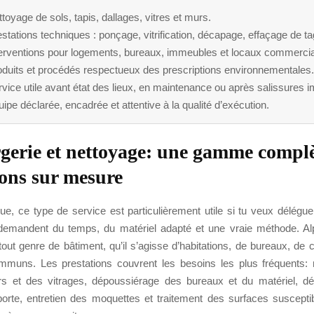
toyage de sols, tapis, dallages, vitres et murs.
stations techniques : ponçage, vitrification, décapage, effaçage de ta
terventions pour logements, bureaux, immeubles et locaux commerci
oduits et procédés respectueux des prescriptions environnementales.
vice utile avant état des lieux, en maintenance ou après salissures i
ipe déclarée, encadrée et attentive à la qualité d’exécution.
gerie et nettoyage: une gamme complè
ions sur mesure
ue, ce type de service est particulièrement utile si tu veux déléguer
demandent du temps, du matériel adapté et une vraie méthode. A
 tout genre de bâtiment, qu’il s’agisse d’habitations, de bureaux, 
muns. Les prestations couvrent les besoins les plus fréquents:
s et des vitrages, dépoussiérage des bureaux et du matériel, dé
orte, entretien des moquettes et traitement des surfaces susceptib