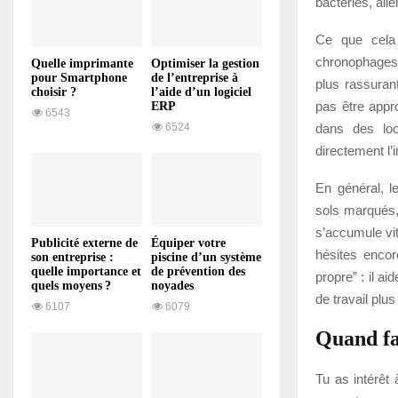
bactéries, all
Ce que cela 
chronophages,
Quelle imprimante
Optimiser la gestion
pour Smartphone
de l’entreprise à
plus rassurant
choisir ?
l’aide d’un logiciel
pas être appr
ERP
6543
dans des loc
6524
directement l’
En général, l
sols marqués,
s’accumule vit
Publicité externe de
Équiper votre
hésites encor
son entreprise :
piscine d’un système
quelle importance et
de prévention des
propre” : il a
quels moyens ?
noyades
de travail plus
6107
6079
Quand fa
Tu as intérêt 