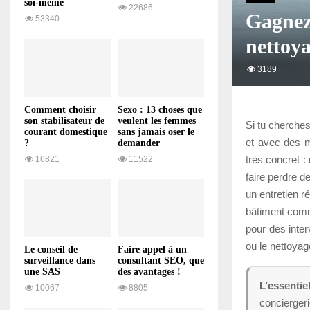
soi-même
22686
Gagnez
53340
nettoya
3189
Comment choisir
Sexo : 13 choses que
son stabilisateur de
veulent les femmes
Si tu cherche
courant domestique
sans jamais oser le
et avec des m
?
demander
très concret :
16821
11522
faire perdre d
un entretien r
bâtiment comm
pour des inter
ou le nettoyag
Le conseil de
Faire appel à un
surveillance dans
consultant SEO, que
une SAS
des avantages !
L’essentie
10067
8805
conciergeri