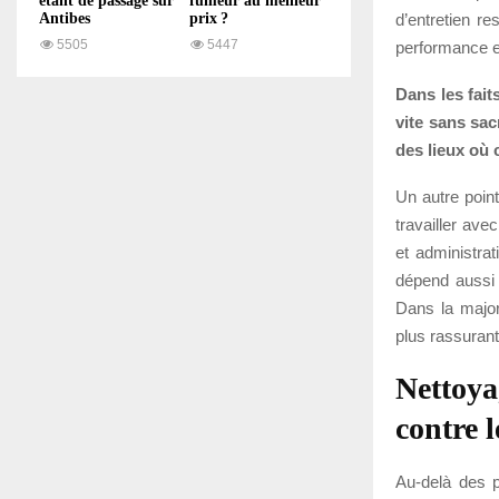
étant de passage sur
fumeur au meilleur
d’entretien re
Antibes
prix ?
5505
5447
performance e
Dans les fait
vite sans sac
des lieux où 
Un autre poin
travailler ave
et administrat
dépend aussi 
Dans la majori
plus rassurant
Nettoyag
contre l
Au-delà des p