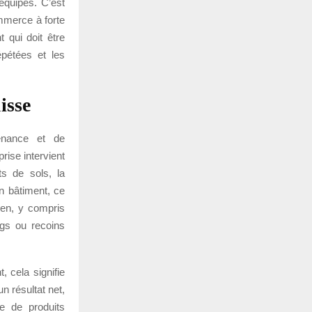
équipes. C’est
mmerce à forte
 qui doit être
épétées et les
isse
enance et de
prise intervient
s de sols, la
n bâtiment, ce
ien, y compris
ngs ou recoins
, cela signifie
n résultat net,
ge de produits