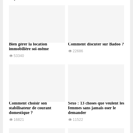
Bien gérer la location
Comment discuter sur Badoo ?
immobilière soi-même
22686
53340
Comment choisir son
Sexo : 13 choses que veulent les
stabilisateur de courant
femmes sans jamais oser le
domestique ?
demander
16821
11522