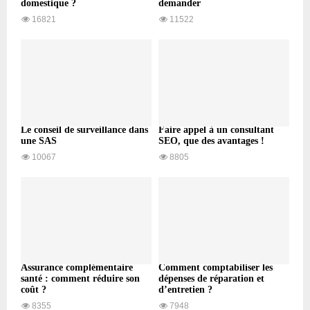
domestique ?
demander
16821
11522
Le conseil de surveillance dans
Faire appel à un consultant
une SAS
SEO, que des avantages !
10067
8805
Assurance complémentaire
Comment comptabiliser les
santé : comment réduire son
dépenses de réparation et
coût ?
d’entretien ?
8355
7948